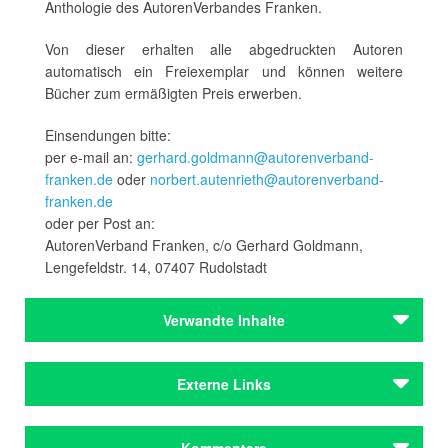
Anthologie des AutorenVerbandes Franken.
Von dieser erhalten alle abgedruckten Autoren
automatisch ein Freiexemplar und können weitere
Bücher zum ermäßigten Preis erwerben.
Einsendungen bitte:
per e-mail an:
gerhard.goldmann@autorenverband-
franken.de
oder
norbert.autenrieth@autorenverband-
franken.de
oder per Post an:
AutorenVerband Franken, c/o Gerhard Goldmann,
Lengefeldstr. 14, 07407 Rudolstadt
Verwandte Inhalte
Institutionen
Externe Links
AVF – AutorenVerband Franken
Institutionen
Informationen zum Schaeff-Scheefen Literaturpreis