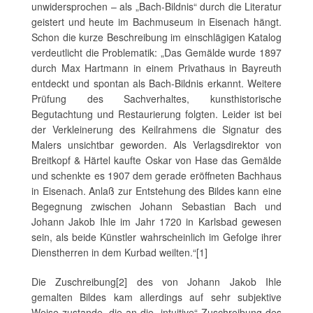
unwidersprochen – als „Bach-Bildnis“ durch die Literatur
geistert und heute im Bachmuseum in Eisenach hängt.
Schon die kurze Beschreibung im einschlägigen Katalog
verdeutlicht die Problematik: „Das Gemälde wurde 1897
durch Max Hartmann in einem Privathaus in Bayreuth
entdeckt und spontan als Bach-Bildnis erkannt. Weitere
Prüfung des Sachverhaltes, kunsthistorische
Begutachtung und Restaurierung folgten. Leider ist bei
der Verkleinerung des Keilrahmens die Signatur des
Malers unsichtbar geworden. Als Verlagsdirektor von
Breitkopf & Härtel kaufte Oskar von Hase das Gemälde
und schenkte es 1907 dem gerade eröffneten Bachhaus
in Eisenach. Anlaß zur Entstehung des Bildes kann eine
Begegnung zwischen Johann Sebastian Bach und
Johann Jakob Ihle im Jahr 1720 in Karlsbad gewesen
sein, als beide Künstler wahrscheinlich im Gefolge ihrer
Dienstherren in dem Kurbad weilten.“[1]
Die Zuschreibung[2] des von Johann Jakob Ihle
gemalten Bildes kam allerdings auf sehr subjektive
Weise zustande, die an die „intuitive“ Zuschreibung des