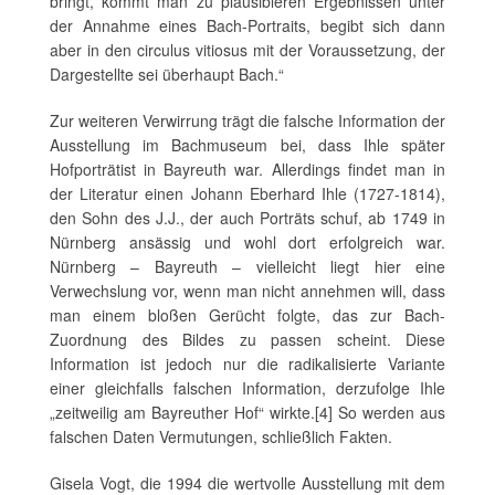
bringt, kommt man zu plausibleren Ergebnissen unter
der Annahme eines Bach-Portraits, begibt sich dann
aber in den circulus vitiosus mit der Voraussetzung, der
Dargestellte sei überhaupt Bach.“
Zur weiteren Verwirrung trägt die falsche Information der
Ausstellung im Bachmuseum bei, dass Ihle später
Hofporträtist in Bayreuth war. Allerdings findet man in
der Literatur einen Johann Eberhard Ihle (1727-1814),
den Sohn des J.J., der auch Porträts schuf, ab 1749 in
Nürnberg ansässig und wohl dort erfolgreich war.
Nürnberg – Bayreuth – vielleicht liegt hier eine
Verwechslung vor, wenn man nicht annehmen will, dass
man einem bloßen Gerücht folgte, das zur Bach-
Zuordnung des Bildes zu passen scheint. Diese
Information ist jedoch nur die radikalisierte Variante
einer gleichfalls falschen Information, derzufolge Ihle
„zeitweilig am Bayreuther Hof“ wirkte.[4] So werden aus
falschen Daten Vermutungen, schließlich Fakten.
Gisela Vogt, die 1994 die wertvolle Ausstellung mit dem