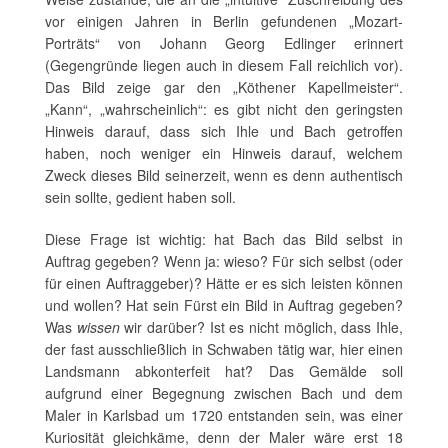
vor einigen Jahren in Berlin gefundenen „Mozart-
Porträts“ von Johann Georg Edlinger erinnert
(Gegengründe liegen auch in diesem Fall reichlich vor).
Das Bild zeige gar den „Köthener Kapellmeister“.
„Kann“, „wahrscheinlich“: es gibt nicht den geringsten
Hinweis darauf, dass sich Ihle und Bach getroffen
haben, noch weniger ein Hinweis darauf, welchem
Zweck dieses Bild seinerzeit, wenn es denn authentisch
sein sollte, gedient haben soll.
Diese Frage ist wichtig: hat Bach das Bild selbst in
Auftrag gegeben? Wenn ja: wieso? Für sich selbst (oder
für einen Auftraggeber)? Hätte er es sich leisten können
und wollen? Hat sein Fürst ein Bild in Auftrag gegeben?
Was
wissen
wir darüber? Ist es nicht möglich, dass Ihle,
der fast ausschließlich in Schwaben tätig war, hier einen
Landsmann abkonterfeit hat? Das Gemälde soll
aufgrund einer Begegnung zwischen Bach und dem
Maler in Karlsbad um 1720 entstanden sein, was einer
Kuriosität gleichkäme, denn der Maler wäre erst 18