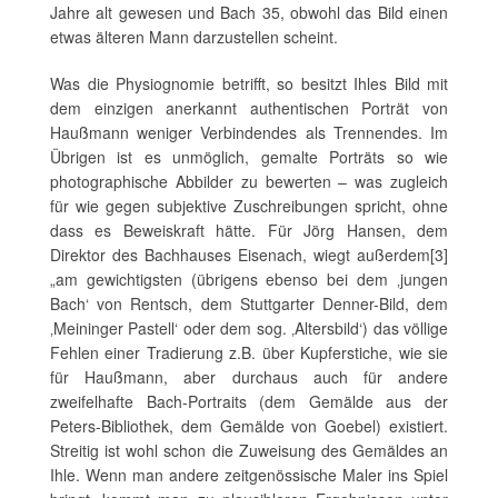
Jahre alt gewesen und Bach 35, obwohl das Bild einen
etwas älteren Mann darzustellen scheint.
Was die Physiognomie betrifft, so besitzt Ihles Bild mit
dem einzigen anerkannt authentischen Porträt von
Haußmann weniger Verbindendes als Trennendes. Im
Übrigen ist es unmöglich, gemalte Porträts so wie
photographische Abbilder zu bewerten – was zugleich
für wie gegen subjektive Zuschreibungen spricht, ohne
dass es Beweiskraft hätte. Für Jörg Hansen, dem
Direktor des Bachhauses Eisenach, wiegt außerdem[3]
„am gewichtigsten (übrigens ebenso bei dem ‚jungen
Bach‘ von Rentsch, dem Stuttgarter Denner-Bild, dem
‚Meininger Pastell‘ oder dem sog. ‚Altersbild‘) das völlige
Fehlen einer Tradierung z.B. über Kupferstiche, wie sie
für Haußmann, aber durchaus auch für andere
zweifelhafte Bach-Portraits (dem Gemälde aus der
Peters-Bibliothek, dem Gemälde von Goebel) existiert.
Streitig ist wohl schon die Zuweisung des Gemäldes an
Ihle. Wenn man andere zeitgenössische Maler ins Spiel