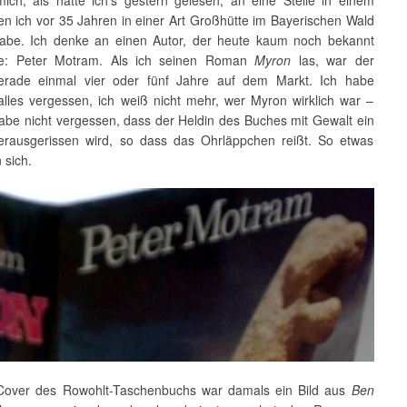
mich, als hätte ich's gestern gelesen, an eine Stelle in einem
n ich vor 35 Jahren in einer Art Großhütte im Bayerischen Wald
abe. Ich denke an einen Autor, der heute kaum noch bekannt
fte: Peter Motram. Als ich seinen Roman
Myron
las, war der
rade einmal vier oder fünf Jahre auf dem Markt. Ich habe
 alles vergessen, ich weiß nicht mehr, wer Myron wirklich war –
habe nicht vergessen, dass der Heldin des Buches mit Gewalt ein
erausgerissen wird, so dass das Ohrläppchen reißt. So etwas
 sich.
over des Rowohlt-Taschenbuchs war damals ein Bild aus
Ben