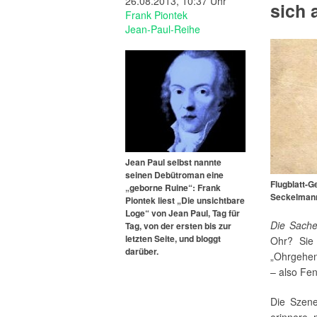
26.08.2013, 10:37 Uhr
sich 
Frank Piontek
Jean-Paul-Reihe
Jean Paul selbst nannte
seinen Debütroman eine
Flugblatt-G
„geborne Ruine“: Frank
Seckelman
Piontek liest „Die unsichtbare
Loge“ von Jean Paul, Tag für
Die Sache
Tag, von der ersten bis zur
letzten Seite, und bloggt
Ohr? Sie 
darüber.
„Ohrgehen
– also Fen
Die Szene