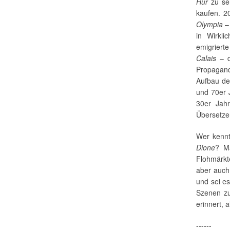
Hur
zu se
kaufen. 2
Olympia
– 
in Wirkli
emigrier
Calais
– d
Propagand
Aufbau d
und 70er 
30er Jahr
Übersetzer
Wer kenn
Dione
? M
Flohmärkt
aber auch
und sei e
Szenen zu
erinnert, 
------