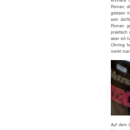
erinnere 
Roman, de
gelesen h
sein dür
Roman ge
praktisch
aber ich 
Ohrring h
merkt man
Auf dem C