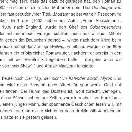
hen; mag sein, dass das dazu beigetragen hat, den Roman zu
002 erschien er ein letztes Mal unter dem Titel
Der Sieger von
ein fast pseudonymer Titel. „Motram“ selbst war ein Pseudonym;
chkeit hieß der (1902 geborene) Autor „Peter Seckelmann“,
te 1938 nach England, wurde dort Chef des
Soldatensenders
er mit mehr oder weniger subtilen, auch mal witzigen Mitteln
a gegen die Deutschen betrieb –, wirkte nach dem Krieg beim
er
dpa
und bei der Zürcher
Weltwoche
mit und wurde in den 60er
Jahren ein erfolgreicher Romanautor, nachdem er bereits in den
en mit der Belletristik begonnen hatte – übrigens auch als
 von Irwin Shaw[1] und Alistair MacLean fungierte.
t heute noch
Der Tag, der nicht im Kalender stand
,
Myron
und
an wird diese Romane noch öfters für sehr wenig Geld auf
en finden. Der Ruhm des Dichters ist, wohl zurecht, verflogen,
 diese Bücher haben ihre Zeiten, vor allem aber ihre Funktion –
s, einen jungen Mann, der spannende Geschichten lesen will, mit
 faszinieren, an die er sich noch nach dreieinhalb Jahrzehnten
als hätte er sie gestern gelesen.