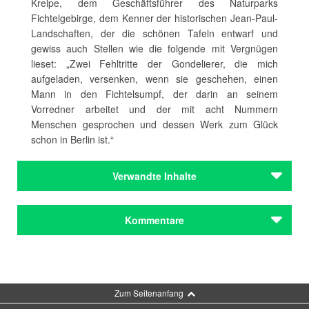
Kreipe, dem Geschäftsführer des Naturparks
Fichtelgebirge, dem Kenner der historischen Jean-Paul-
Landschaften, der die schönen Tafeln entwarf und
gewiss auch Stellen wie die folgende mit Vergnügen
lieset: „Zwei Fehltritte der Gondelierer, die mich
aufgeladen, versenken, wenn sie geschehen, einen
Mann in den Fichtelsumpf, der darin an seinem
Vorredner arbeitet und der mit acht Nummern
Menschen gesprochen und dessen Werk zum Glück
schon in Berlin ist.“
Verwandte Inhalte
Autoren
Kommentare
Jean Paul
Autoren
Jean Paul
Kommentar schreiben
Zum Seitenanfang