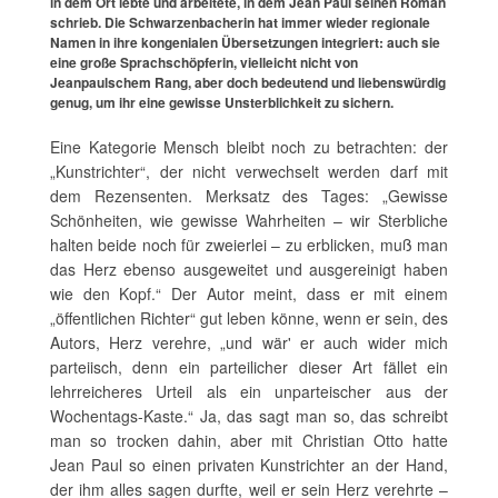
in dem Ort lebte und arbeitete, in dem Jean Paul seinen Roman
schrieb. Die Schwarzenbacherin hat immer wieder regionale
Namen in ihre kongenialen Übersetzungen integriert: auch sie
eine große Sprachschöpferin, vielleicht nicht von
Jeanpaulschem Rang, aber doch bedeutend und liebenswürdig
genug, um ihr eine gewisse Unsterblichkeit zu sichern.
Eine Kategorie Mensch bleibt noch zu betrachten: der
„Kunstrichter“, der nicht verwechselt werden darf mit
dem Rezensenten. Merksatz des Tages: „Gewisse
Schönheiten, wie gewisse Wahrheiten – wir Sterbliche
halten beide noch für zweierlei – zu erblicken, muß man
das Herz ebenso ausgeweitet und ausgereinigt haben
wie den Kopf.“ Der Autor meint, dass er mit einem
„öffentlichen Richter“ gut leben könne, wenn er sein, des
Autors, Herz verehre, „und wär' er auch wider mich
parteiisch, denn ein parteilicher dieser Art fället ein
lehrreicheres Urteil als ein unparteischer aus der
Wochentags-Kaste.“ Ja, das sagt man so, das schreibt
man so trocken dahin, aber mit Christian Otto hatte
Jean Paul so einen privaten Kunstrichter an der Hand,
der ihm alles sagen durfte, weil er sein Herz verehrte –