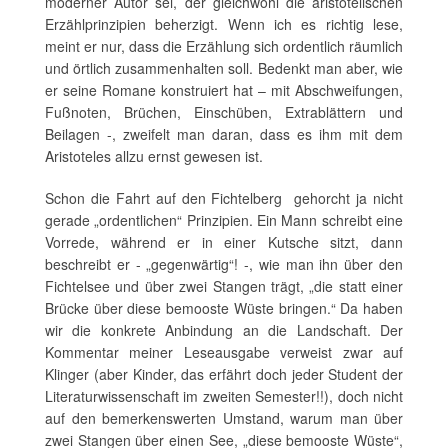
moderner Autor sei, der gleichwohl die aristotelischen
Erzählprinzipien beherzigt. Wenn ich es richtig lese,
meint er nur, dass die Erzählung sich ordentlich räumlich
und örtlich zusammenhalten soll. Bedenkt man aber, wie
er seine Romane konstruiert hat – mit Abschweifungen,
Fußnoten, Brüchen, Einschüben, Extrablättern und
Beilagen -, zweifelt man daran, dass es ihm mit dem
Aristoteles allzu ernst gewesen ist.
Schon die Fahrt auf den Fichtelberg gehorcht ja nicht
gerade „ordentlichen“ Prinzipien. Ein Mann schreibt eine
Vorrede, während er in einer Kutsche sitzt, dann
beschreibt er - „gegenwärtig“! -, wie man ihn über den
Fichtelsee und über zwei Stangen trägt, „die statt einer
Brücke über diese bemooste Wüste bringen.“ Da haben
wir die konkrete Anbindung an die Landschaft. Der
Kommentar meiner Leseausgabe verweist zwar auf
Klinger (aber Kinder, das erfährt doch jeder Student der
Literaturwissenschaft im zweiten Semester!!), doch nicht
auf den bemerkenswerten Umstand, warum man über
zwei Stangen über einen See, „diese bemooste Wüste“,