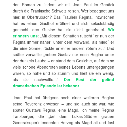
den Roman zu, indem wir mit Jean Paul im Gepäck
durch die Fränkische Schweiz reisen. Wer begegnet uns
hier, in Obertrubach? Das Fräulein Regina. Inzwischen
hat es einen Gasthof eröffnet und sich selbstständig
gemacht; den Gustav hat sie nicht geheiratet.
Wir
erinnern uns
: „Mit diesem Schatten rutscht´ er nun der
Regina immer näher; unter dem Vorwand, als mied´ er
die eine Sonne, rückte er einer andern rötern zu.“ Und
später verweilte „neben Gustav nur noch Regina unter
der dunkeln Laube – er stand dem Gesichte, auf dem so
viele schöne Abendröten seines Lebens untergegangen
waren, so nahe und so stumm und hielt sie ein wenig,
als sie nachwollte...“
Der Rest der gelind
dramatischen Episode ist bekannt
.
Jean Paul hat übrigens noch einer weiteren Regina
seine Reverenz erwiesen – und sie auch sie war, wie
später Gustavs Regina, eine Magd. Ich meine Regina
Tanzberger, die „bei dem Lukas-Städter grauen
Generalsuperintendenten Herzog als Magd alt und fast