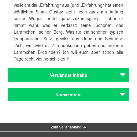
vielleicht die „Erfahrung“ aus (und „Er-fahrung“ hat einen
wörtlichen Sinn). Gustav steht noch ganz am Anfang
seines Weges, er ist ganz zukunftsgierig – aber er
nimmt wahr, was er verlässt: seine „Schöne“, das
Lämmchen, seinen Berg. Was für ein schöner, typisch
jeanpaulscher Satz, gewirkt aus Liebe und Schmerz:
„Ach, wer wird dir Zitronenkuchen geben und meinem
Lämmchen Brotrinden? Ich will euch aber schon alle
Tage recht viel herschicken!“
Verwandte Inhalte
Autoren
Kommentare
Jean Paul
Autoren
Jean Paul
Kommentar schreiben
Zum Seitenanfang