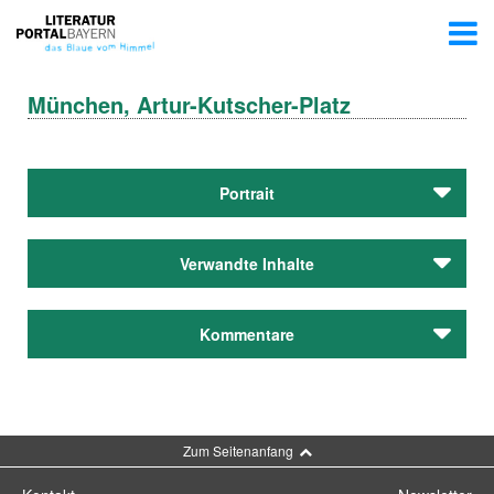
München, Artur-Kutscher-Platz
Portrait
Verwandte Inhalte
Autoren
Kommentare
Wedekind, Frank
Autoren
Wedekind, Frank
Kommentar schreiben
Zum Seitenanfang
Nachlässe
Kutscher, Artur