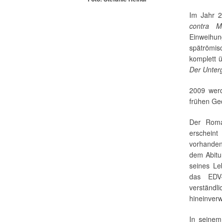
Im Jahr 2
contra Mi
Einweihu
spätrömis
komplett ü
Der Unterg
2009 wer
frühen Ged
Der Ro
erscheint
vorhanden
dem Abitu
seines Le
das EDV-
verständ
hineinver
In seine