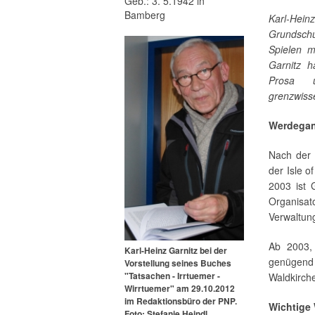
Geb.: 3. 5.1942 in
Bamberg
Karl-Hei
Grundsch
Spielen m
Garnitz h
Prosa u
grenzwisse
Werdega
Nach der 
der Isle 
2003 ist 
Organisa
Verwaltun
Ab 2003, 
Karl-Heinz Garnitz bei der
genügend 
Vorstellung seines Buches
"Tatsachen - Irrtuemer -
Waldkirch
Wirrtuemer" am 29.10.2012
im Re­dak­ti­ons­bü­ro der PNP.
Wichtige
Foto: Stefanie Heindl