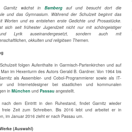
nz Garnitz wächst in
Bamberg
auf und besucht dort die
ule und das Gymnasium. Während der Schulzeit beginnt das
it Worten und es entstehen erste Gedichte und Prosastücke.
at sich seit frühester Jugendzeit nicht nur mit schöngeistiger
nd Lyrik auseinandergesetzt, sondern auch mit
nschaftlichen, okkulten und religiösen Themen.
ng
Schulzeit folgen Aufenthalte in Garmisch-Partenkirchen und auf
of Man im Hexenturm des Autors Gerald B. Gardner. Von 1964 bis
Garnitz als Assembler- und Cobol-Programmierer sowie als IT-
tor und Internetdesigner bei staatlichen und kommunalen
gen in
München
und
Passau
angestellt.
nach dem Eintritt in den Ruhestand, findet Garnitz wieder
freie Zeit zum Schreiben. Bis 2016 lebt und arbeitet er in
en, im Januar 2016 zieht er nach Passau um.
 Werke (Auswahl)