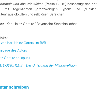
n normale und absurde Welten
(Passau 2012) beschäftigt sich der
a. mit sogenannten „grenzwertigen Typen“ und „dunklen
ten“ aus okkulten und religiösen Bereichen.
von:
Karl-Heinz Garnitz / Bayerische Staatsbibliothek
inks:
r von Karl-Heinz Garnitz im BVB
epage des Autors
nz Garnitz bei epubli
ik
DODICHEUS – Der Untergang der Mithrasreligion
tar schreiben