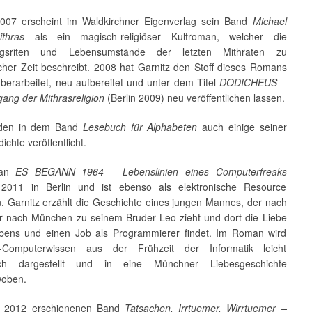
007 erscheint im Waldkirchner Eigenverlag sein Band
Michael
thras
als ein magisch-religiöser Kultroman, welcher die
ngsriten und Lebensumstände der letzten Mithraten zu
cher Zeit beschreibt. 2008 hat Garnitz den Stoff dieses Romans
berarbeitet, neu aufbereitet und unter dem Titel
DODICHEUS –
ang der Mithrasreligion
(Berlin 2009) neu veröffentlichen lassen.
den in dem Band
Lesebuch für Alphabeten
auch einige seiner
ichte veröffentlicht.
man
ES BEGANN 1964 – Lebenslinien eines Computerfreaks
 2011 in Berlin und ist ebenso als elektronische Resource
. Garnitz erzählt die Geschichte eines jungen Mannes, der nach
r nach München zu seinem Bruder Leo zieht und dort die Liebe
bens und einen Job als Programmierer findet. Im Roman wird
Computerwissen aus der Frühzeit der Informatik leicht
lich dargestellt und in eine Münchner Liebesgeschichte
woben.
m 2012 erschienenen Band
Tatsachen, Irrtuemer, Wirrtuemer –