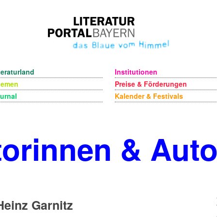
teraturland
Institutionen
hemen
Preise & Förderungen
urnal
Kalender & Festivals
orinnen & Aut
Heinz Garnitz