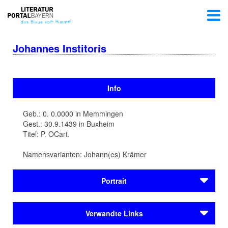
Johannes Institoris
Info
Geb.: 0. 0.0000 in Memmingen
Gest.: 30.9.1439 in Buxheim
Titel: P. OCart.
Namensvarianten: Johann(es) Krämer
Portrait
Johannes Institoris wird in
Memmingen
geboren. Er
Verwandte Links
beschäftigt sich intensiv mit der Heiligen Schrift, vier