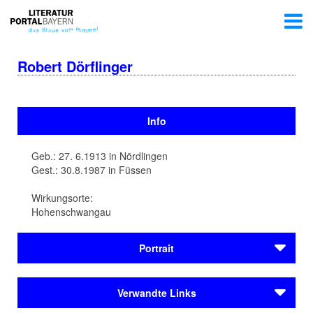
Robert Dörflinger
Info
Geb.: 27. 6.1913 in Nördlingen
Gest.: 30.8.1987 in Füssen
Wirkungsorte:
Hohenschwangau
Portrait
Robert Dörflinger kommt 1913 in
Nördlingen
zur Welt.
Verwandte Links
Dörflinger hält seine insgesamt 10 Jahre dauernde Zeit