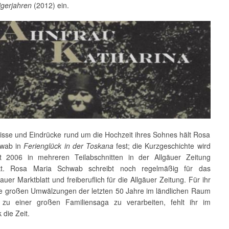
igerjahren
(2012) ein.
nisse und Eindrücke rund um die Hochzeit ihres Sohnes hält Rosa
hwab in
Ferien­glück in der Toskana
fest; die Kurzgeschichte wird
 2006 in mehreren Teilab­schnitten in der Allgäuer Zeitung
kt. Rosa Maria Schwab schreibt noch regelmäßig für das
auer Markt­blatt und freiberuflich für die Allgäuer Zeitung. Für ihr
die großen Umwälzungen der letzten 50 Jahre im länd­lichen Raum
ch zu einer großen Familiensaga zu verarbeiten, fehlt ihr im
 die Zeit.