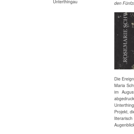
Unterthingau
den Fünfz
Die Ereig
Maria Sc
im August
abgedruc
Unterthing
Projekt, 
literaris
Augenblick