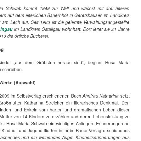
ia Schwab kommt 1949 zur Welt und wächst mit drei älteren
ern auf dem elter­lichen Bauernhof in Geretshausen im Landkreis
 am Lech auf. Seit 1983 ist die gelernte Verwaltungsangestellte
hingau
im Landkreis Ostallgäu wohnhaft. Dort leitet sie 21 Jahre
010 die örtliche Bücherei.
ng
Kinder „aus dem Gröbsten heraus sind“, beginnt Rosa Maria
 schreiben.
 Werke (Auswahl)
 2009 im Selbstverlag erschienenen Buch
Ahnfrau Katharina
setzt
 Großmutter Katharina Streicher ein literarisches Denkmal. Den
indern und Enkeln vom harten und dramatischen Leben dieser
Mutter von 14 Kindern zu erzählen und deren Lebens­leis­tung zu
 ist Rosa Maria Schwab ein wichtiges Anliegen. Erinnerungen an
 Kind­heit und Jugend fließen in ihr im Bauer-Verlag erschienenes
lachendes und ein weinen­des Auge. Kindheits­erinne­rungen aus