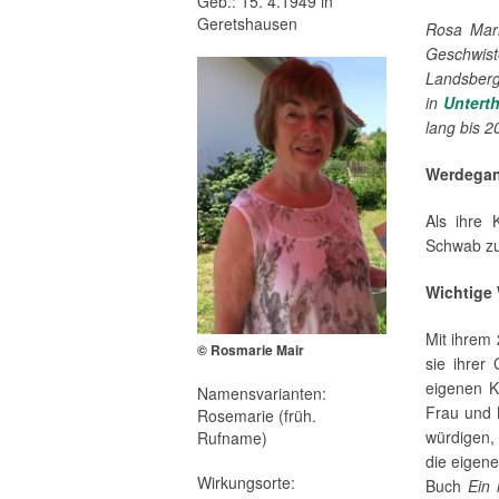
Geb.: 15. 4.1949 in
Geretshausen
Rosa Mar
Geschwist
Landsberg
in
Untert
lang bis 2
Werdega
Als ihre 
Schwab zu
Wichtige
Mit ihrem
© Rosmarie Mair
sie ihrer
eigenen K
Namensvarianten:
Frau und 
Rosemarie (früh.
würdigen,
Rufname)
die eigene
Wirkungsorte:
Buch
Ein 