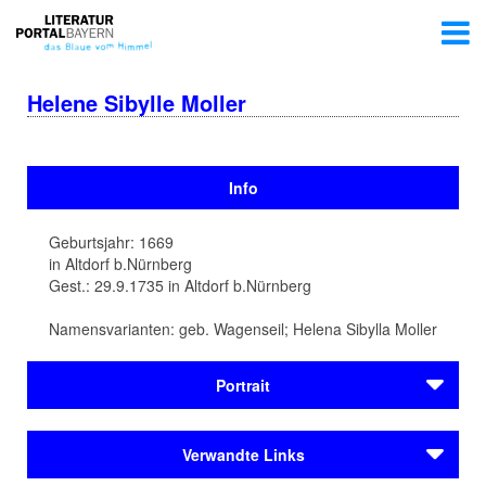
Helene Sibylle Moller
Info
Geburtsjahr: 1669
in Altdorf b.Nürnberg
Gest.: 29.9.1735 in Altdorf b.Nürnberg
Namensvarianten: geb. Wagenseil; Helena Sibylla Moller
Portrait
Die Gelehrte Helena Sibylla Moller (1669-1735) lernt
Verwandte Links
unter ihrem Vater Hebräisch, Griechisch, Latein,