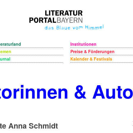
teraturland
Institutionen
hemen
Preise & Förderungen
urnal
Kalender & Festivals
orinnen & Aut
tte Anna Schmidt