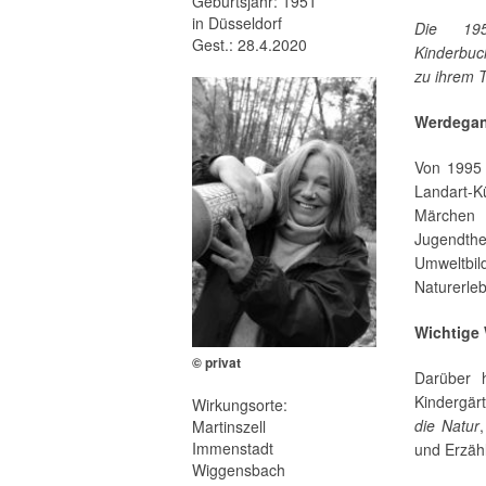
Geburtsjahr: 1951
in Düsseldorf
Die 195
Gest.: 28.4.2020
Kinderbuch
zu ihrem T
Werdega
Von 1995 a
Landart-Kü
Märchen
Jugendth
Umweltb
Naturerle
Wichtige
© privat
Darüber h
Kindergär
Wirkungsorte:
die Natur
,
Martinszell
Immenstadt
und Erzäh
Wiggensbach