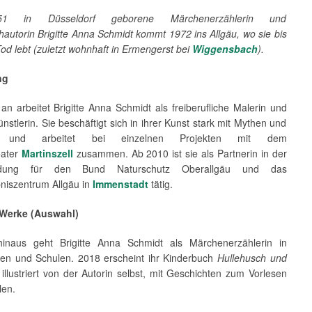
1 in Düsseldorf geborene Märchenerzählerin und
autorin Brigitte Anna Schmidt kommt 1972 ins Allgäu, wo sie bis
od lebt (zuletzt wohnhaft in Ermengerst bei
Wiggensbach
).
ng
n arbeitet Brigitte Anna Schmidt als freiberufliche Malerin und
nstlerin. Sie beschäftigt sich in ihrer Kunst stark mit Mythen und
 und arbeitet bei einzelnen Projekten mit dem
eater
Martinszell
zusammen. Ab 2010 ist sie als Partnerin in der
ildung für den Bund Naturschutz Oberallgäu und das
bniszentrum Allgäu in
Immenstadt
tätig.
 Werke (Auswahl)
inaus geht Brigitte Anna Schmidt als Märchenerzählerin in
ten und Schulen. 2018 erscheint ihr Kinderbuch
Hullehusch und
 illustriert von der Autorin selbst, mit Geschichten zum Vorlesen
len.