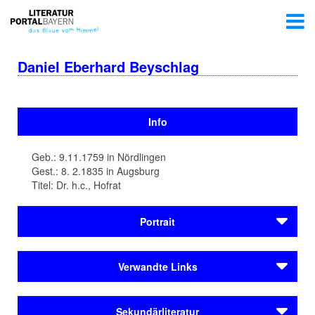
Daniel Eberhard Beyschlag
Info
Geb.: 9.11.1759 in Nördlingen
Gest.: 8. 2.1835 in Augsburg
Titel: Dr. h.c., Hofrat
Portrait
Daniel Eberhard Beyschlag (1759-1835) ist Lehrer,
Verwandte Links
Direktor, Autor sowie Stadtbibliothekar in
Augsburg
.
Unter seinen geschriebenen Werken sind besonders
Städteporträts
seine lokalen, auf Nördlingen bezogenen
Sekundärliteratur