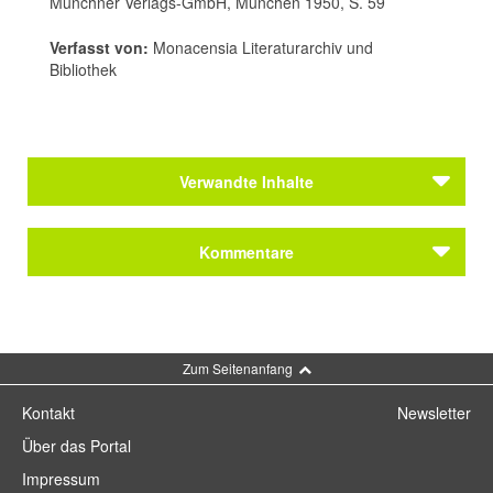
Münchner Verlags-GmbH, München 1950, S. 59
Verfasst von:
Monacensia Literaturarchiv und
Bibliothek
Verwandte Inhalte
Autoren
Kommentare
Flügel, Rolf
Autoren
Flügel, Rolf
Kommentar schreiben
Zum Seitenanfang
Kontakt
Newsletter
Über das Portal
Impressum