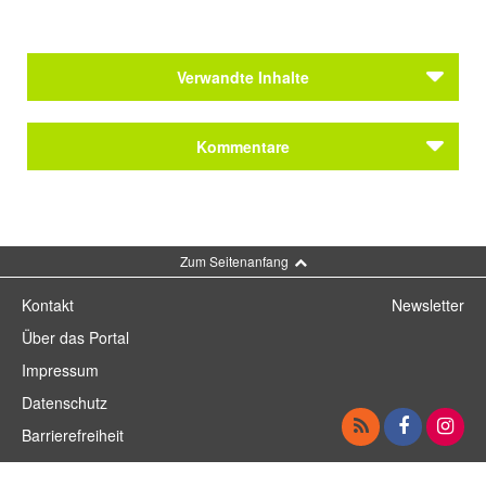
Verwandte Inhalte
Autoren
Kommentare
Klages, Ludwig
Autoren
Klages, Ludwig
Kommentar schreiben
Zum Seitenanfang
Kontakt
Newsletter
Über das Portal
Impressum
Datenschutz
Barrierefreiheit