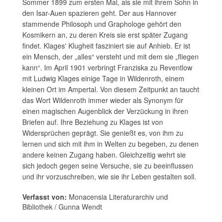
Sommer 1899 zum ersten Mal, als sie mit ihrem Sohn in
den Isar-Auen spazieren geht. Der aus Hannover
stammende Philosoph und Graphologe gehört den
Kosmikern an, zu deren Kreis sie erst später Zugang
findet. Klages' Klugheit fasziniert sie auf Anhieb. Er ist
ein Mensch, der „alles“ versteht und mit dem sie „fliegen
kann“. Im April 1901 verbringt Franziska zu Reventlow
mit Ludwig Klages einige Tage in Wildenroth, einem
kleinen Ort im Ampertal. Von diesem Zeitpunkt an taucht
das Wort Wildenroth immer wieder als Synonym für
einen magischen Augenblick der Verzückung in ihren
Briefen auf. Ihre Beziehung zu Klages ist von
Widersprüchen geprägt. Sie genießt es, von ihm zu
lernen und sich mit ihm in Welten zu begeben, zu denen
andere keinen Zugang haben. Gleichzeitig wehrt sie
sich jedoch gegen seine Versuche, sie zu beeinflussen
und ihr vorzuschreiben, wie sie ihr Leben gestalten soll.
Verfasst von:
Monacensia Literaturarchiv und
Bibliothek / Gunna Wendt