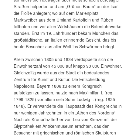
Straßen holperten und am „Grünen Baum“ an der Isar
die Flöße anlegten; wo auf dem Marienplatz
Marktweiber aus dem Umland Kartoffeln und Rüben
feilboten und vor allen Wirtshäusern die Botenfuhrwerke
standen. Erst im 19. Jahrhundert bekam München das
großstädtische, an Italien erinnernde Gesicht, das bis
heute Besucher aus aller Welt ins Schwärmen bringt.
Allein zwischen 1805 und 1834 verdoppelte sich die
Einwohnerzahl von 45 000 auf knapp 90 000 Einwohner.
Gleichzeitig wurde aus der Stadt ein bedeutendes
Zentrum für Kunst und Kultur. Die Entscheidung
Napoleons, Bayern 1806 zu einem Königreich
aufsteigen zu lassen, nutzte nach Maximilian I. (reg.
1799-1825) vor allem sein Sohn Ludwig I. (reg. 1825-
1848). Er verwandelte die Hauptstadt des Königreichs in
nur wenigen Jahrzehnten in ein „Athen des Nordens“.
Noch als Kronprinz ließ er von Leo von Klenze mit der
Glyptothek ein Antikenmuseum errichten, das den
Besucher mit griechischen und römischen Skulpturen