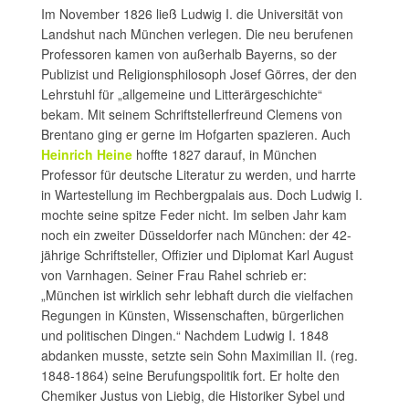
Im November 1826 ließ Ludwig I. die Universität von
Landshut nach München verlegen. Die neu berufenen
Professoren kamen von außerhalb Bayerns, so der
Publizist und Religionsphilosoph Josef Görres, der den
Lehrstuhl für „allgemeine und Litterärgeschichte“
bekam. Mit seinem Schriftstellerfreund Clemens von
Brentano ging er gerne im Hofgarten spazieren. Auch
Heinrich Heine
hoffte 1827 darauf, in München
Professor für deutsche Literatur zu werden, und harrte
in Wartestellung im Rechbergpalais aus. Doch Ludwig I.
mochte seine spitze Feder nicht. Im selben Jahr kam
noch ein zweiter Düsseldorfer nach München: der 42-
jährige Schriftsteller, Offizier und Diplomat Karl August
von Varnhagen. Seiner Frau Rahel schrieb er:
„München ist wirklich sehr lebhaft durch die vielfachen
Regungen in Künsten, Wissenschaften, bürgerlichen
und politischen Dingen.“ Nachdem Ludwig I. 1848
abdanken musste, setzte sein Sohn Maximilian II. (reg.
1848-1864) seine Berufungspolitik fort. Er holte den
Chemiker Justus von Liebig, die Historiker Sybel und