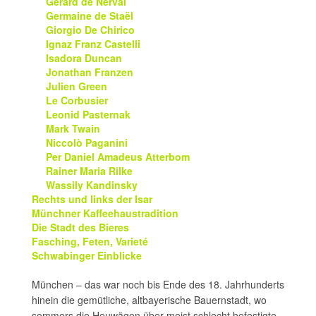
Gérard de Nerval
Germaine de Staël
Giorgio De Chirico
Ignaz Franz Castelli
Isadora Duncan
Jonathan Franzen
Julien Green
Le Corbusier
Leonid Pasternak
Mark Twain
Niccolò Paganini
Per Daniel Amadeus Atterbom
Rainer Maria Rilke
Wassily Kandinsky
Rechts und links der Isar
Münchner Kaffeehaustradition
Die Stadt des Bieres
Fasching, Feten, Varieté
Schwabinger Einblicke
München – das war noch bis Ende des 18. Jahrhunderts
hinein die gemütliche, altbayerische Bauernstadt, wo
sommers die Heuwägen über meist schlecht befestigte