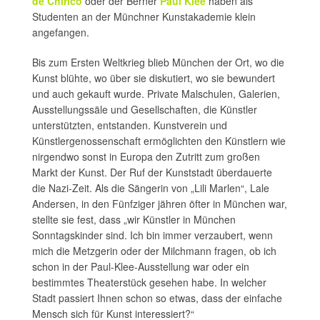
de Chirico
oder der Berner
Paul Klee
haben als
Studenten an der Münchner Kunstakademie klein
angefangen.
Bis zum Ersten Weltkrieg blieb München der Ort, wo die
Kunst blühte, wo über sie diskutiert, wo sie bewundert
und auch gekauft wurde. Private Malschulen, Galerien,
Ausstellungssäle und Gesellschaften, die Künstler
unterstützten, entstanden. Kunstverein und
Künstlergenossenschaft ermöglichten den Künstlern wie
nirgendwo sonst in Europa den Zutritt zum großen
Markt der Kunst. Der Ruf der Kunststadt überdauerte
die Nazi-Zeit. Als die Sängerin von „Lili Marlen“, Lale
Andersen, in den Fünfziger jähren öfter in München war,
stellte sie fest, dass „wir Künstler in München
Sonntagskinder sind. Ich bin immer verzaubert, wenn
mich die Metzgerin oder der Milchmann fragen, ob ich
schon in der Paul-Klee-Ausstellung war oder ein
bestimmtes Theaterstück gesehen habe. In welcher
Stadt passiert Ihnen schon so etwas, dass der einfache
Mensch sich für Kunst interessiert?“