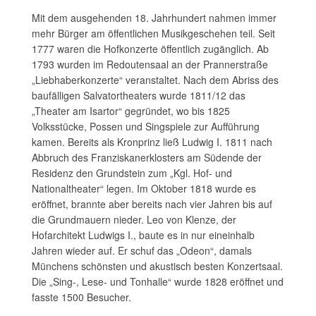
Mit dem ausgehenden 18. Jahrhundert nahmen immer
mehr Bürger am öffentlichen Musikgeschehen teil. Seit
1777 waren die Hofkonzerte öffentlich zugänglich. Ab
1793 wurden im Redoutensaal an der Prannerstraße
„Liebhaberkonzerte“ veranstaltet. Nach dem Abriss des
baufälligen Salvatortheaters wurde 1811/12 das
„Theater am Isartor“ gegründet, wo bis 1825
Volksstücke, Possen und Singspiele zur Aufführung
kamen. Bereits als Kronprinz ließ Ludwig I. 1811 nach
Abbruch des Franziskanerklosters am Südende der
Residenz den Grundstein zum „Kgl. Hof- und
Nationaltheater“ legen. Im Oktober 1818 wurde es
eröffnet, brannte aber bereits nach vier Jahren bis auf
die Grundmauern nieder. Leo von Klenze, der
Hofarchitekt Ludwigs I., baute es in nur eineinhalb
Jahren wieder auf. Er schuf das „Odeon“, damals
Münchens schönsten und akustisch besten Konzertsaal.
Die „Sing-, Lese- und Tonhalle“ wurde 1828 eröffnet und
fasste 1500 Besucher.