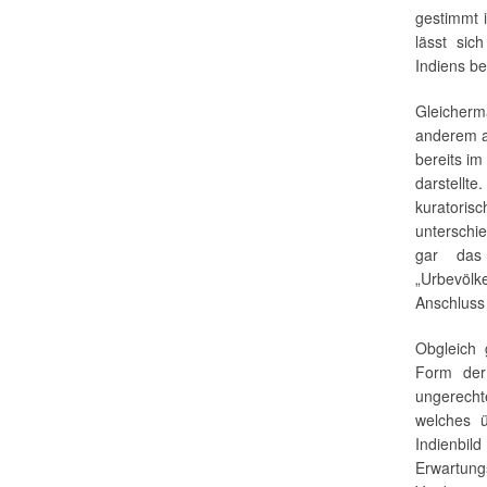
gestimmt 
lässt sic
Indiens be
Gleicherm
anderem al
bereits im
darstellt
kuratori
unterschi
gar das 
„Urbevölk
Anschluss 
Obgleich 
Form der 
ungerecht
welches ü
Indienb
Erwartun