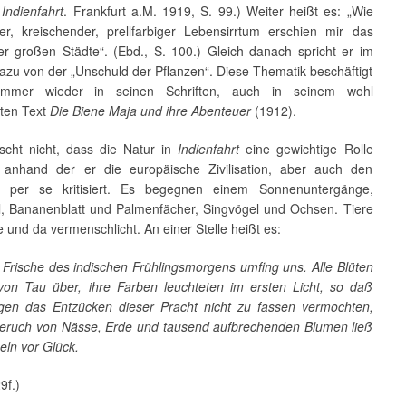
:
Indienfahrt
. Frankfurt a.M. 1919, S. 99.) Weiter heißt es: „Wie
ger, kreischender, prellfarbiger Lebensirrtum erschien mir das
er großen Städte“. (Ebd., S. 100.) Gleich danach spricht er im
azu von der „Unschuld der Pflanzen“. Diese Thematik beschäftigt
immer wieder in seinen Schriften, auch in seinem wohl
ten Text
Die Biene Maja und ihre Abenteuer
(1912).
scht nicht, dass die Natur in
Indienfahrt
eine gewichtige Rolle
 anhand der er die europäische Zivilisation, aber auch den
 per se kritisiert. Es begegnen einem Sonnenuntergänge,
, Bananenblatt und Palmenfächer, Singvögel und Ochsen. Tiere
 und da vermenschlicht. An einer Stelle heißt es:
 Frische des indischen Frühlingsmorgens umfing uns. Alle Blüten
von Tau über, ihre Farben leuchteten im ersten Licht, so daß
en das Entzücken dieser Pracht nicht zu fassen vermochten,
eruch von Nässe, Erde und tausend aufbrechenden Blumen ließ
eln vor Glück.
9f.)