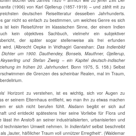
manita
(1906) von Karl Gjellerup (1857-1919) – und zählt mit zu
greichsten deutschen Reiseliteratur desselben Jahrhunderts.
 es gar nicht so einfach zu bestimmen, um welches Genre es sich
Es ist kein Reiseführer im klassischen Sinne, der einem Indien
 auch kein objektives Sachbuch, vielmehr ein subjektiver
sbericht, der später sogar stellenweise als frei erfunden
t wird. (Albrecht Oepke in Vridhagiri Ganeshan:
Das Indienbild
 Dichter um 1900. Dauthendey, Bonsels, Mauthner, Gjellerup,
eyserling und Stefan Zweig – ein Kapitel deutsch-indischer
ziehung im frühen 20. Jahrhundert
. Bonn 1975, S. 158.) Selbst
erschwimmen die Grenzen des scheinbar Realen, mal im Traum,
berdelirium.
s' Horizont zu verstehen, ist es wichtig, sich vor Augen zu
ass er seinem Elternhaus entflieht, wo man ihn zu etwas machen
dem er sich nicht berufen fühlt. Alsdann begibt er sich auf
aft und entdeckt spätestens hier seine Vorliebe für Flora und
 lässt ihn Anstoß an seiner industrialisierten, urbanisierten und
 technisierten Umwelt nehmen. In
Indienfahrt
selbst beschreibt
als „lauter, häßlicher Traum voll unnützer Erregtheit“. (Waldemar