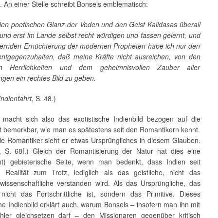
 An einer Stelle schreibt Bonsels emblematisch:
den poetischen Glanz der Veden und den Geist Kalidasas überall
und erst im Lande selbst recht würdigen und fassen gelernt, und
ernden Ernüchterung der modernen Propheten habe ich nur den
tgegenzuhalten, daß meine Kräfte nicht ausreichen, von den
en Herrlichkeiten und dem geheimnisvollen Zauber aller
gen ein rechtes Bild zu geben.
Indienfahrt
, S. 48.)
 macht sich also das exotistische Indienbild bezogen auf die
ät bemerkbar, wie man es spätestens seit den Romantikern kennt.
ie Romantiker sieht er etwas Ursprüngliches in diesem Glauben.
., S. 68f.) Gleich der Romantisierung der Natur hat dies eine
t) gebieterische Seite, wenn man bedenkt, dass Indien seit
r Realität zum Trotz, lediglich als das geistliche, nicht das
, wissenschaftliche verstanden wird. Als das Ursprüngliche, das
icht das Fortschrittliche ist, sondern das Primitive. Dieses
e Indienbild erklärt auch, warum Bonsels – insofern man ihn mit
ler gleichsetzen darf – den Missionaren gegenüber kritisch