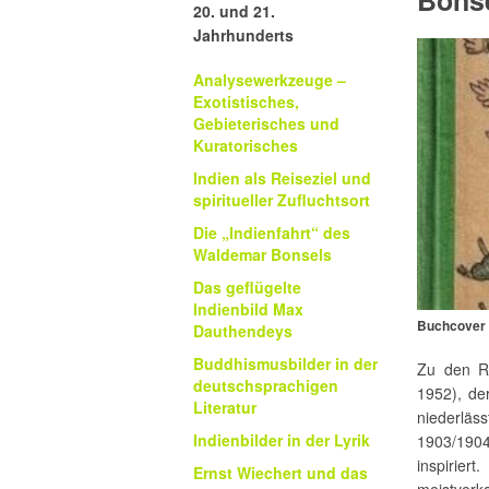
Bons
20. und 21.
Jahrhunderts
Analysewerkzeuge –
Exotistisches,
Gebieterisches und
Kuratorisches
Indien als Reiseziel und
spiritueller Zufluchtsort
Die „Indienfahrt“ des
Waldemar Bonsels
Das geflügelte
Indienbild Max
Buchcover 
Dauthendeys
Buddhismusbilder in der
Zu den R
deutschsprachigen
1952), de
Literatur
niederläs
Indienbilder in der Lyrik
1903/1904 
inspirier
Ernst Wiechert und das
meistverk