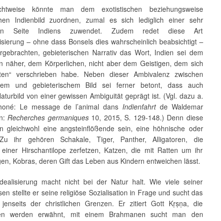
chtweise könnte man dem exotistischen beziehungsweise
hen Indienbild zuordnen, zumal es sich lediglich einer sehr
ten Seite Indiens zuwendet. Zudem redet diese Art
isierung – ohne dass Bonsels dies wahrscheinlich beabsichtigt –
rgebrachten, gebieterischen Narrativ das Wort, Indien sei dem
en näher, dem Körperlichen, nicht aber dem Geistigen, dem sich
ten“ verschrieben habe. Neben dieser Ambivalenz zwischen
chem und gebieterischem Bild sei ferner betont, dass auch
aturbild von einer gewissen Ambiguität geprägt ist. (Vgl. dazu a.
Choné: Le message de l’animal dans
Indienfahrt
de Waldemar
In:
Recherches germaniques
10, 2015, S. 129-148.) Denn diese
n gleichwohl eine angsteinflößende sein, eine höhnische oder
 Zu ihr gehören Schakale, Tiger, Panther, Alligatoren, die
 einer Hirschantilope zerfetzen, Katzen, die mit Ratten um ihr
en, Kobras, deren Gift das Leben aus Kindern entweichen lässt.
Idealisierung macht nicht bei der Natur halt. Wie viele seiner
en stellte er seine religiöse Sozialisation in Frage und sucht das
e jenseits der christlichen Grenzen. Er zitiert Gott Kṛṣṇa, die
en werden erwähnt, mit einem Brahmanen sucht man den