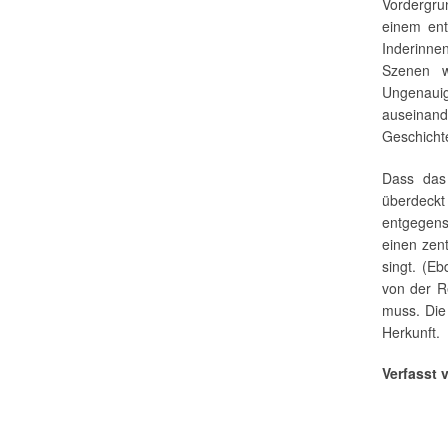
Vordergru
einem ent
Inderinne
Szenen w
Ungenauigk
auseinand
Geschichte
Dass das 
überdeck
entgegense
einen zen
singt. (E
von der R
muss. Die
Herkunft.
Verfasst 