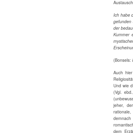
Austausch.
Ich habe 
gefunden 
der bedau
Kummer en
mystisch
Erscheinun
(Bonsels:
Auch hier
Religiosit
Und wie d
(Vgl. ebd
(unbewuss
jeher, de
rationale
demnach n
romantisch
dem Erzäh