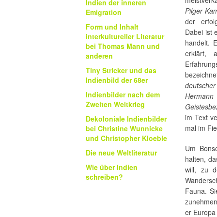
Indien der inneren
Pilger Ka
Emigration
der erfol
Form und Inhalt
Dabei ist
interkultureller Literatur
handelt. 
bei Thomas Mann und
erklärt,
anderen
Erfahrung
Tiny Stricker und das
bezeichne
Indienbild der 68er
deutscher
Indienbilder nach dem
Hermann K
Zweiten Weltkrieg
Geistesbe
im Text v
Dekoloniale Indienbilder
mal im Fie
bei Christine Wunnicke
und Christopher Kloeble
Um Bonsel
Die neue Weltliteratur
halten, d
Wie über Indien
will, zu 
schreiben?
Wandersch
Fauna. Sie
zunehmend
er Europa 