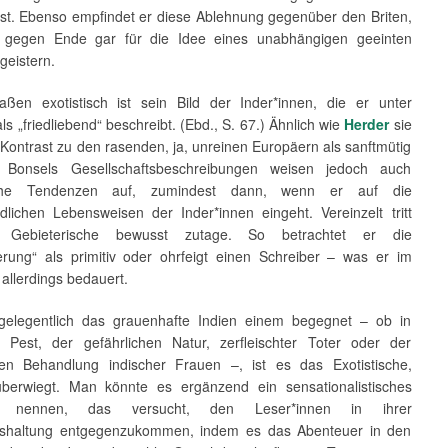
ist. Ebenso empfindet er diese Ablehnung gegenüber den Briten,
h gegen Ende gar für die Idee eines unabhängigen geeinten
geistern.
aßen exotistisch ist sein Bild der Inder*innen, die er unter
s „friedliebend“ beschreibt. (Ebd., S. 67.) Ähnlich wie
Herder
sie
 Kontrast zu den rasenden, ja, unreinen Europäern als sanftmütig
e. Bonsels Gesellschaftsbeschreibungen weisen jedoch auch
sche Tendenzen auf, zumindest dann, wenn er auf die
edlichen Lebensweisen der Inder*innen eingeht. Vereinzelt tritt
Gebieterische bewusst zutage. So betrachtet er die
erung“ als primitiv oder ohrfeigt einen Schreiber – was er im
allerdings bedauert.
gelegentlich das grauenhafte Indien einem begegnet – ob in
Pest, der gefährlichen Natur, zerfleischter Toter oder der
en Behandlung indischer Frauen –, ist es das Exotistische,
berwiegt. Man könnte es ergänzend ein sensationalistisches
ild nennen, das versucht, den Leser*innen in ihrer
gshaltung entgegenzukommen, indem es das Abenteuer in den