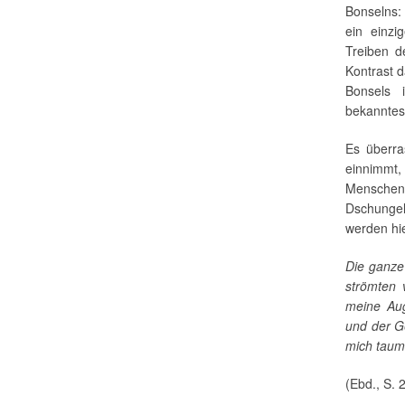
Bonselns
ein einzi
Treiben d
Kontrast d
Bonsels 
bekanntes
Es überra
einnimmt,
Menschen
Dschungel
werden hie
Die ganze
strömten 
meine Aug
und der G
mich taum
(Ebd., S. 2