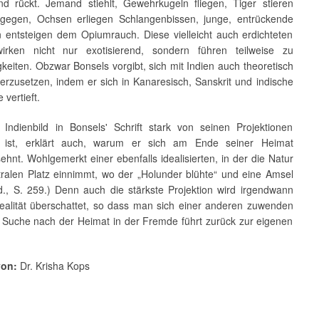
nd rückt. Jemand stiehlt, Gewehrkugeln fliegen, Tiger stieren
gegen, Ochsen erliegen Schlangenbissen, junge, entrückende
n entsteigen dem Opiumrauch. Diese vielleicht auch erdichteten
irken nicht nur exotisierend, sondern führen teilweise zu
eiten. Obzwar Bonsels vorgibt, sich mit Indien auch theoretisch
erzusetzen, indem er sich in Kanaresisch, Sanskrit und indische
 vertieft.
Indienbild in Bonsels' Schrift stark von seinen Projektionen
t ist, erklärt auch, warum er sich am Ende seiner Heimat
hnt. Wohlgemerkt einer ebenfalls idealisierten, in der die Natur
tralen Platz einnimmt, wo der „Holunder blühte“ und eine Amsel
bd., S. 259.) Denn auch die stärkste Projektion wird irgendwann
ealität überschattet, so dass man sich einer anderen zuwenden
 Suche nach der Heimat in der Fremde führt zurück zur eigenen
von:
Dr. Krisha Kops