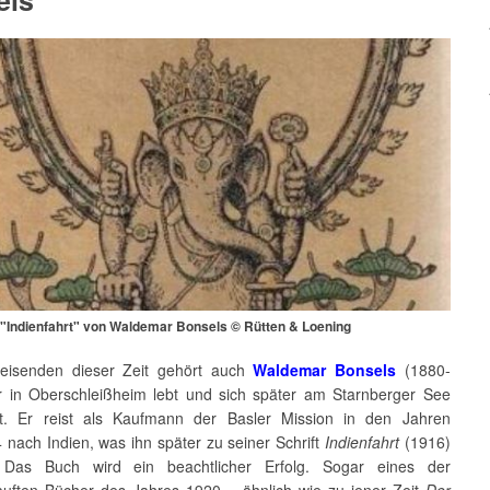
els
"Indienfahrt" von Waldemar Bonsels © Rütten & Loening
eisenden dieser Zeit gehört auch
Waldemar Bonsels
(1880-
r in Oberschleißheim lebt und sich später am Starnberger See
st. Er reist als Kaufmann der Basler Mission in den Jahren
nach Indien, was ihn später zu seiner Schrift
Indienfahrt
(1916)
t. Das Buch wird ein beachtlicher Erfolg. Sogar eines der
auften Bücher des Jahres 1920 – ähnlich wie zu jener Zeit
Der