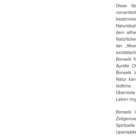
Diese Si
romantisc
bestimm
Naturideal
dem althe
Natürlich
der „Wes
exotistis
Bonsels' N
Aurélie 
Bonsels. 
Natur kan
tödliche.
Überreste
Leben ring
Bonsels' 
Zeitgenoss
Spirituell
Upaniṣād