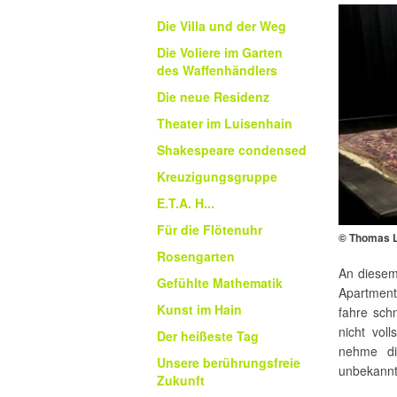
Die Villa und der Weg
Die Voliere im Garten
des Waffenhändlers
Die neue Residenz
Theater im Luisenhain
Shakespeare condensed
Kreuzigungsgruppe
E.T.A. H...
Für die Flötenuhr
© Thomas 
Rosengarten
An diesem
Gefühlte Mathematik
Apartment
Kunst im Hain
fahre sch
nicht vol
Der heißeste Tag
nehme di
Unsere berührungsfreie
unbekannte
Zukunft