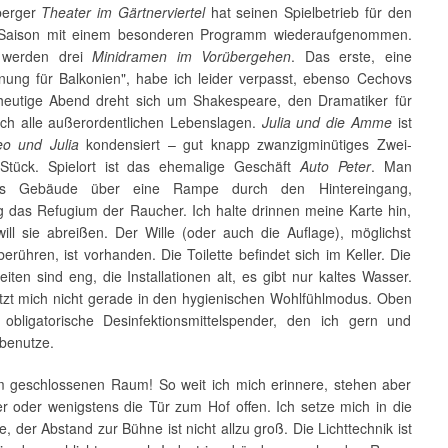
berger
Theater im Gärtnerviertel
hat seinen Spielbetrieb für den
 Saison mit einem besonderen Programm wiederaufgenommen.
 werden drei
Minidramen im Vorübergehen
. Das erste, eine
nung für Balkonien", habe ich leider verpasst, ebenso Cechovs
heutige Abend dreht sich um Shakespeare, den Dramatiker für
lich alle außerordentlichen Lebenslagen.
Julia und die Amme
ist
o und Julia
kondensiert – gut knapp zwanzigminütiges Zwei-
Stück. Spielort ist das ehemalige Geschäft
Auto Peter
. Man
das Gebäude über eine Rampe durch den Hintereingang,
ig das Refugium der Raucher. Ich halte drinnen meine Karte hin,
ill sie abreißen. Der Wille (oder auch die Auflage), möglichst
erühren, ist vorhanden. Die Toilette befindet sich im Keller. Die
iten sind eng, die Installationen alt, es gibt nur kaltes Wasser.
tzt mich nicht gerade in den hygienischen Wohlfühlmodus. Oben
 obligatorische Desinfektionsmittelspender, den ich gern und
 benutze.
m geschlossenen Raum! So weit ich mich erinnere, stehen aber
er oder wenigstens die Tür zum Hof offen. Ich setze mich in die
e, der Abstand zur Bühne ist nicht allzu groß. Die Lichttechnik ist