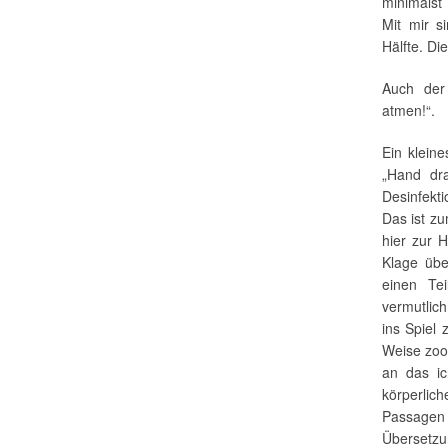
minimalst
Mit mir s
Hälfte. Di
Auch der
atmen!“.
Ein klein
„Hand dra
Desinfekt
Das ist z
hier zur H
Klage übe
einen Te
vermutlic
ins Spiel
Weise zoo
an das ic
körperlic
Passagen
Übersetzu