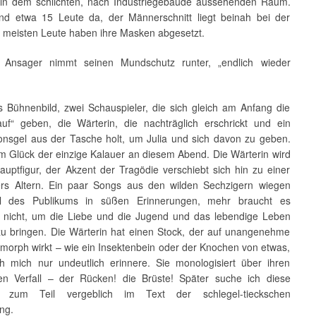
 in dem schlichten, nach Industriegebäude aussehenden Raum.
ind etwa 15 Leute da, der Männerschnitt liegt beinah bei der
e meisten Leute haben ihre Masken abgesetzt.
 Ansager nimmt seinen Mundschutz runter, „endlich wieder
es Bühnenbild, zwei Schauspieler, die sich gleich am Anfang die
uf“ geben, die Wärterin, die nachträglich erschrickt und ein
ionsgel aus der Tasche holt, um Julia und sich davon zu geben.
um Glück der einzige Kalauer an diesem Abend. Die Wärterin wird
auptfigur, der Akzent der Tragödie verschiebt sich hin zu einer
rs Altern. Ein paar Songs aus den wilden Sechzigern wiegen
il des Publikums in süßen Erinnerungen, mehr braucht es
h nicht, um die Liebe und die Jugend und das lebendige Leben
 zu bringen. Die Wärterin hat einen Stock, der auf unangenehme
morph wirkt – wie ein Insektenbein oder der Knochen von etwas,
h mich nur undeutlich erinnere. Sie monologisiert über ihren
hen Verfall – der Rücken! die Brüste! Später suche ich diese
 zum Teil vergeblich im Text der schlegel-tieckschen
ng.