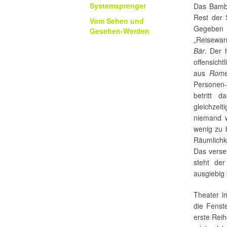
Systemsprenger
Das Bam
Rest der
Vom Sehen und
Gegeben
Gesehen-Werden
„Reisewar
Bär
. Der 
offensicht
aus
Rome
Personen-
betritt 
gleichzeit
niemand w
wenig zu b
Räumlichke
Das verse
steht der
ausgiebig
Theater i
die Fenst
erste Reih