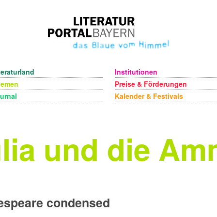
teraturland
Institutionen
hemen
Preise & Förderungen
urnal
Kalender & Festivals
lia und die A
espeare condensed