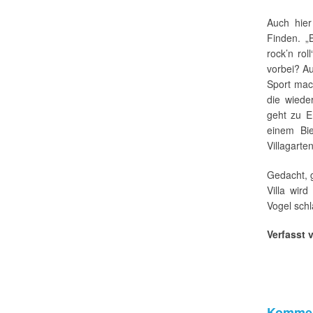
Auch hier
Finden. „
rock’n rol
vorbei? A
Sport mach
die wiede
geht zu E
einem Bi
Villagarten
Gedacht, 
Villa wird
Vogel schl
Verfasst 
Kommen