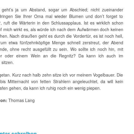
 geht’s ja um Abstand, sogar um Abschied; nicht zueinander
Bringen Sie Ihrer Oma mal wieder Blumen und don’t forget to
l“, ruft die Wärterin in den Schlussapplaus. Ist es wirklich schon
uf mich wirkt es, als würde ich nach dem Aufwärmen doch keinen
en. Nach draußen geht es durch die Vordertür, es ist noch hell,
rum etwa fünfzehnköpfige Menge schnell zerstreut, der Abend
nde, ohne recht ausgefüllt zu sein. Wo sollte ich noch hin, mit
er oder einem Wein an die Regnitz? Da kann ich auch im
 sitzen.
getan. Kurz nach halb zehn sitze ich vor meinem Vogelbauer. Die
 bis Mitternacht von fetten Strahlern angeleuchtet, da will kein
afen gehen, da kann ich ruhig noch ein wenig piepen.
von:
Thomas Lang
tar schreiben