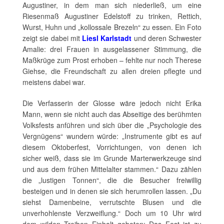
Augustiner, in dem man sich niederließ, um eine
Riesenmaß Augustiner Edelstoff zu trinken, Rettich,
Wurst, Huhn und „kollossale Brezeln“ zu essen. Ein Foto
zeigt sie dabei mit
Liesl Karlstadt
und deren Schwester
Amalie: drei Frauen in ausgelassener Stimmung, die
Maßkrüge zum Prost erhoben – fehlte nur noch Therese
Giehse, die Freundschaft zu allen dreien pflegte und
meistens dabei war.
Die Verfasserin der Glosse wäre jedoch nicht Erika
Mann, wenn sie nicht auch das Abseitige des berühmten
Volksfests anführen und sich über die „Psychologie des
Vergnügens“ wundern würde: „Instrumente gibt es auf
diesem Oktoberfest, Vorrichtungen, von denen ich
sicher weiß, dass sie im Grunde Marterwerkzeuge sind
und aus dem frühen Mittelalter stammen.“ Dazu zählen
die „lustigen Tonnen“, die die Besucher freiwillig
besteigen und in denen sie sich herumrollen lassen. „Du
siehst Damenbeine, verrutschte Blusen und die
unverhohlenste Verzweiflung.“ Doch um 10 Uhr wird