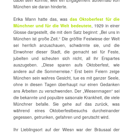
dabei sein konnte, weil ein Engagement außerhalb von
München sie daran hinderte.
Erika Mann hatte das, was
das Oktoberfest für die
Münchner und für die Welt bedeutete
, 1929 in einer
Glosse dargestellt, die mit dem Satz beginnt: „Bei uns in
München ist große Zeit.“ Die größte Festwiese der Welt
sei herrlich anzuschauen, schwärmte sie, und die
Einwohner dieser Stadt, die gemacht sei für Feste,
jubelten und scheuten sich nicht, all ihr Erspartes
auszugeben. „Diese sparen aufs Oktoberfest, wie
andere auf die Sommerreise.“ Erst beim Feiern zeige
München sein wahres Gesicht, tue es mit ganzer Seele,
ohne in diesen Tagen überhaupt nur einen Gedanken
ans Arbeiten zu verschwenden. Der „Wiesenmagen“ sei
die bekannte und populäre saisonale Krankheit, die viele
Münchner befalle. Sie gehe auf das zurück, was
während eines Oktoberfestbesuchs durcheinander
gegessen, getrunken, gefahren und gerutscht wird.
Ihr Lieblingsort auf der Wiesn war der Bräusaal der