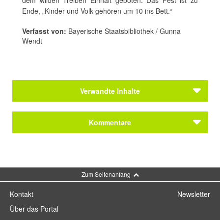
dem wilden Treiben Einhalt geboten: Das Fest ist zu
Ende, „Kinder und Volk gehören um 10 ins Bett.“
Verfasst von:
Bayerische Staatsbibliothek / Gunna
Wendt
Verwandte Inhalte
Autoren
Kommentare
Karlstadt, Liesl
Autoren
Karlstadt, Liesl
Kommentar schreiben
Zum Seitenanfang
Themen
Literarischer Wiesnbummel
Kontakt
Newsletter
Themen
Über das Portal
Literarischer Wiesnbummel