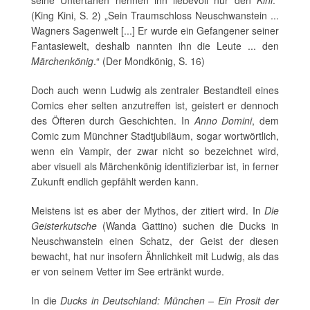
seine Untertanen nennen ihn liebevoll nur den
Kini
.“
(King Kini, S. 2) „Sein Traumschloss Neuschwanstein ...
Wagners Sagenwelt [...] Er wurde ein Gefangener seiner
Fantasiewelt, deshalb nannten ihn die Leute ... den
Märchenkönig
.“ (Der Mondkönig, S. 16)
Doch auch wenn Ludwig als zentraler Bestandteil eines
Comics eher selten anzutreffen ist, geistert er dennoch
des Öfteren durch Geschichten. In
Anno Domini
, dem
Comic zum Münchner Stadtjubiläum, sogar wortwörtlich,
wenn ein Vampir, der zwar nicht so bezeichnet wird,
aber visuell als Märchenkönig identifizierbar ist, in ferner
Zukunft endlich gepfählt werden kann.
Meistens ist es aber der Mythos, der zitiert wird. In
Die
Geisterkutsche
(Wanda Gattino) suchen die Ducks in
Neuschwanstein einen Schatz, der Geist der diesen
bewacht, hat nur insofern Ähnlichkeit mit Ludwig, als das
er von seinem Vetter im See ertränkt wurde.
In die
Ducks in Deutschland: München – Ein Prosit der