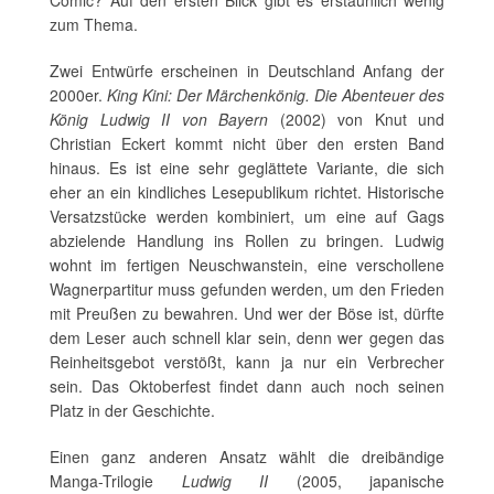
Comic? Auf den ersten Blick gibt es erstaunlich wenig
zum Thema.
Zwei Entwürfe erscheinen in Deutschland Anfang der
2000er.
King Kini: Der Märchenkönig. Die Abenteuer des
König Ludwig II von Bayern
(2002) von Knut und
Christian Eckert kommt nicht über den ersten Band
hinaus. Es ist eine sehr geglättete Variante, die sich
eher an ein kindliches Lesepublikum richtet. Historische
Versatzstücke werden kombiniert, um eine auf Gags
abzielende Handlung ins Rollen zu bringen. Ludwig
wohnt im fertigen Neuschwanstein, eine verschollene
Wagnerpartitur muss gefunden werden, um den Frieden
mit Preußen zu bewahren. Und wer der Böse ist, dürfte
dem Leser auch schnell klar sein, denn wer gegen das
Reinheitsgebot verstößt, kann ja nur ein Verbrecher
sein. Das Oktoberfest findet dann auch noch seinen
Platz in der Geschichte.
Einen ganz anderen Ansatz wählt die dreibändige
Manga-Trilogie
Ludwig II
(2005, japanische