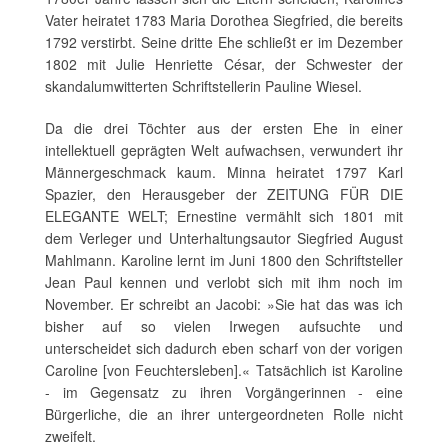
Vater heiratet 1783 Maria Dorothea Siegfried, die bereits
1792 verstirbt. Seine dritte Ehe schließt er im Dezember
1802 mit Julie Henriette César, der Schwester der
skandalumwitterten Schriftstellerin Pauline Wiesel.
Da die drei Töchter aus der ersten Ehe in einer
intellektuell geprägten Welt aufwachsen, verwundert ihr
Männergeschmack kaum. Minna heiratet 1797 Karl
Spazier, den Herausgeber der ZEITUNG FÜR DIE
ELEGANTE WELT; Ernestine vermählt sich 1801 mit
dem Verleger und Unterhaltungsautor Siegfried August
Mahlmann. Karoline lernt im Juni 1800 den Schriftsteller
Jean Paul kennen und verlobt sich mit ihm noch im
November. Er schreibt an Jacobi: »Sie hat das was ich
bisher auf so vielen Irwegen aufsuchte und
unterscheidet sich dadurch eben scharf von der vorigen
Caroline [von Feuchtersleben].« Tatsächlich ist Karoline
- im Gegensatz zu ihren Vorgängerinnen - eine
Bürgerliche, die an ihrer untergeordneten Rolle nicht
zweifelt.