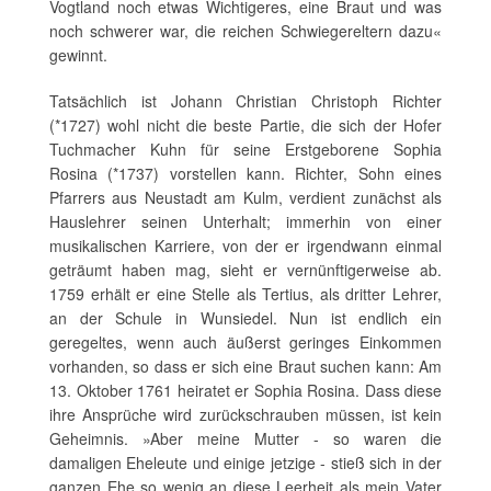
Vogtland noch etwas Wichtigeres, eine Braut und was
noch schwerer war, die reichen Schwiegereltern dazu«
gewinnt.
Tatsächlich ist Johann Christian Christoph Richter
(*1727) wohl nicht die beste Partie, die sich der Hofer
Tuchmacher Kuhn für seine Erstgeborene Sophia
Rosina (*1737) vorstellen kann. Richter, Sohn eines
Pfarrers aus Neustadt am Kulm, verdient zunächst als
Hauslehrer seinen Unterhalt; immerhin von einer
musikalischen Karriere, von der er irgendwann einmal
geträumt haben mag, sieht er vernünftigerweise ab.
1759 erhält er eine Stelle als Tertius, als dritter Lehrer,
an der Schule in Wunsiedel. Nun ist endlich ein
geregeltes, wenn auch äußerst geringes Einkommen
vorhanden, so dass er sich eine Braut suchen kann: Am
13. Oktober 1761 heiratet er Sophia Rosina. Dass diese
ihre Ansprüche wird zurückschrauben müssen, ist kein
Geheimnis. »Aber meine Mutter - so waren die
damaligen Eheleute und einige jetzige - stieß sich in der
ganzen Ehe so wenig an diese Leerheit als mein Vater