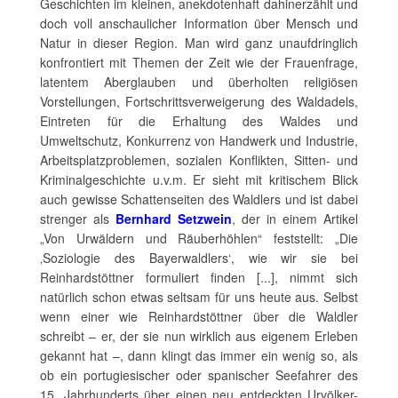
Geschichten im kleinen, anekdotenhaft dahinerzählt und
doch voll anschaulicher Information über Mensch und
Natur in dieser Region. Man wird ganz unaufdringlich
konfrontiert mit Themen der Zeit wie der Frauenfrage,
latentem Aberglauben und überholten religiösen
Vorstellungen, Fortschrittsverweigerung des Waldadels,
Eintreten für die Erhaltung des Waldes und
Umweltschutz, Konkurrenz von Handwerk und Industrie,
Arbeitsplatzproblemen, sozialen Konflikten, Sitten- und
Kriminalgeschichte u.v.m. Er sieht mit kritischem Blick
auch gewisse Schattenseiten des Waldlers und ist dabei
strenger als
Bernhard Setzwein
, der in einem Artikel
„Von Urwäldern und Räuberhöhlen“ feststellt: „Die
‚Soziologie des Bayerwaldlers‘, wie wir sie bei
Reinhardstöttner formuliert finden [...], nimmt sich
natürlich schon etwas seltsam für uns heute aus. Selbst
wenn einer wie Reinhardstöttner über die Waldler
schreibt – er, der sie nun wirklich aus eigenem Erleben
gekannt hat –, dann klingt das immer ein wenig so, als
ob ein portugiesischer oder spanischer Seefahrer des
15. Jahrhunderts über einen neu entdeckten Urvölker-