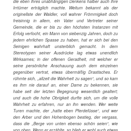
die eben ihres unabhängigen Denkens halber auch ihre
Irrtümer erträglich machte. Weitum bekannt als der
originellste der Waldler, voll wahrer Frömmigkeit doch
freisinnig in allem, ein Vater und Vertreter seiner
Gemeinde, die er bis zu den höchsten Instanzen mit
Erfolg verfocht, ein Mann von siebenzig Jahren, doch zu
jedem ehrlichen Spasse zu haben, hat er sich bei den
Seinigen wahrhaft unsterblich gemacht. In dem
Stereotypen seiner Ausdrücke lag etwas unendlich
Wirksames; in der offenen Geradheit, mit welcher er
seine persönliche Anschauung auch dem einzelnen
gegenüber vertrat, etwas übermäßig Drastisches. Er
rühmte sich, „allzeit die Wahrheit zu sagen“, und so kam
es ihm nie darauf an, einer Dame zu bekennen, sie
habe seit der letzten Begegnung wesentlich gealtert;
und auch die hohe Obrigkeit durfte sich, um die volle
Wahrheit zu erfahren, nur an ihn wenden. Wer weite
Turen machte, der „hatte eben Pferdefüsse“, und wer
den Arber und den Hohenbogen bestieg, der vergass,
dass die „Berge von unten ebenso schön seien“, wie
von oben. Wenn er erzählte, so blieb er wohl auch etwas