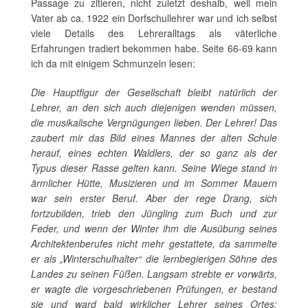
Passage zu zitieren, nicht zuletzt deshalb, weil mein
Vater ab ca. 1922 ein Dorfschullehrer war und ich selbst
viele Details des Lehreralltags als väterliche
Erfahrungen tradiert bekommen habe. Seite 66-69 kann
ich da mit einigem Schmunzeln lesen:
Die Hauptfigur der Gesellschaft bleibt natürlich der
Lehrer, an den sich auch diejenigen wenden müssen,
die musikalische Vergnügungen lieben. Der Lehrer! Das
zaubert mir das Bild eines Mannes der alten Schule
herauf, eines echten Waldlers, der so ganz als der
Typus dieser Rasse gelten kann. Seine Wiege stand in
ärmlicher Hütte, Musizieren und im Sommer Mauern
war sein erster Beruf. Aber der rege Drang, sich
fortzubilden, trieb den Jüngling zum Buch und zur
Feder, und wenn der Winter ihm die Ausübung seines
Architektenberufes nicht mehr gestattete, da sammelte
er als „Winterschulhalter“ die lernbegierigen Söhne des
Landes zu seinen Füßen. Langsam strebte er vorwärts,
er wagte die vorgeschriebenen Prüfungen, er bestand
sie und ward bald wirklicher Lehrer seines Ortes;