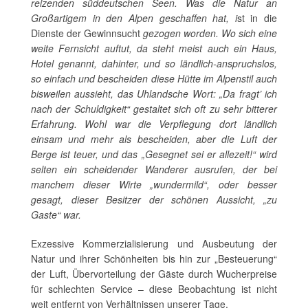
reizenden süddeutschen Seen. Was die Natur an
Großartigem in den Alpen geschaffen hat, i
st in die
Dienste der Gewinnsucht
gezogen worden. Wo sich eine
weite Fernsicht auftut, da steht meist auch ein Haus,
Hotel genannt, dahinter, und so ländlich-anspruchslos,
so einfach und bescheiden diese Hütte im Alpenstil auch
bisweilen aussieht, das Uhlandsche Wort: „Da fragt’ ich
nach der Schuldigkeit“ gestaltet sich oft zu sehr bitterer
Erfahrung. Wohl war die Verpflegung dort ländlich
einsam und mehr als bescheiden, aber die Luft der
Berge ist teuer, und das „Gesegnet sei er allezeit!“ wird
selten ein scheidender Wanderer ausrufen, der bei
manchem dieser Wirte „wundermild“, oder besser
gesagt, dieser Besitzer der schönen Aussicht, „zu
Gaste“ war.
Exzessive Kommerzialisierung und Ausbeutung der
Natur und ihrer Schönheiten bis hin zur „Besteuerung“
der Luft, Übervorteilung der Gäste durch Wucherpreise
für schlechten Service – diese Beobachtung ist nicht
weit entfernt von Verhältnissen unserer Tage.