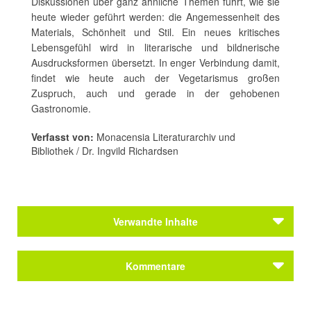
Diskussionen über ganz ähnliche Themen führt, wie sie
heute wieder geführt werden: die Angemessenheit des
Materials, Schönheit und Stil. Ein neues kritisches
Lebensgefühl wird in literarische und bildnerische
Ausdrucksformen übersetzt. In enger Verbindung damit,
findet wie heute auch der Vegetarismus großen
Zuspruch, auch und gerade in der gehobenen
Gastronomie.
Verfasst von:
Monacensia Literaturarchiv und
Bibliothek / Dr. Ingvild Richardsen
Verwandte Inhalte
Themen
Kommentare
Das Ende des Münchner Schriftstellerinnen-
Vereins