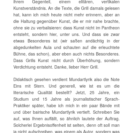
ihrem Gegenteil, einem elitären, vertikalen
Kunstverständnis. An die Texte, die Grill damals gelesen
hat, kann ich mich heute nicht mehr erinnern, aber an
die Haltung gegenüber Kunst, die er mir nahe brachte,
ohne sie zu verbalisieren: dass Kunst nicht im Pantheon
entsteht, sondern hier, unter uns. Und dass sie zwar
etwas Besonderes ist (wir saßen andächtig in der
abgedunkelten Aula und schauten auf die erleuchtete
Bühne, das schon), aber eben auch nichts Besonderes.
Dass Grills Kunst nicht durch Überhöhung, sondern
Verdichtung entsteht. Danke, lieber Herr Grill.
Didaktisch gesehen verdient Mundartlyrik also die Note
Eins mit Stern. Und generell, wie ist es um die
literarische Qualität bestellt? Jetzt, 25 Jahre, ein
Studium und 15 Jahre als journalistischer Sprach-
Praktiker später, habe ich mich in ein paar Bände mit
und über bairische Mundartlyrik vertieft. Schreiben Sie
auf, was Ihnen auffällt, so ähnlich lautete der Auftrag.
Solcherlei Ergebnisoffenheit ist selten, denn oft soll man
ja nicht aufschreiben, was einem als Autor, sondern was