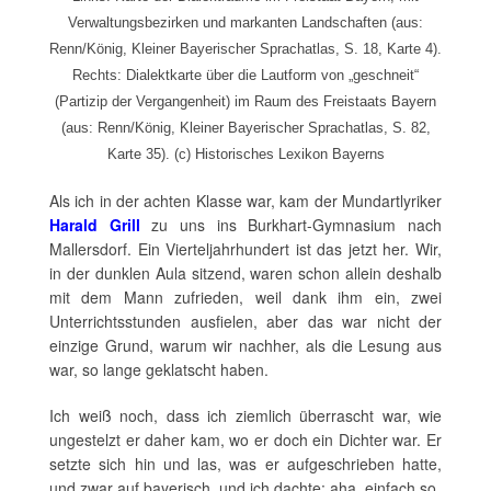
Verwaltungsbezirken und markanten Landschaften (aus:
Renn/König, Kleiner Bayerischer Sprachatlas, S. 18, Karte 4).
Rechts: Dialektkarte über die Lautform von „geschneit“
(Partizip der Vergangenheit) im Raum des Freistaats Bayern
(aus: Renn/König, Kleiner Bayerischer Sprachatlas, S. 82,
Karte 35). (c) Historisches Lexikon Bayerns
Als ich in der achten Klasse war, kam der Mundartlyriker
Harald Grill
zu uns ins Burkhart-Gymnasium nach
Mallersdorf. Ein Vierteljahrhundert ist das jetzt her. Wir,
in der dunklen Aula sitzend, waren schon allein deshalb
mit dem Mann zufrieden, weil dank ihm ein, zwei
Unterrichtsstunden ausfielen, aber das war nicht der
einzige Grund, warum wir nachher, als die Lesung aus
war, so lange geklatscht haben.
Ich weiß noch, dass ich ziemlich überrascht war, wie
ungestelzt er daher kam, wo er doch ein Dichter war. Er
setzte sich hin und las, was er aufgeschrieben hatte,
und zwar auf bayerisch, und ich dachte: aha, einfach so.