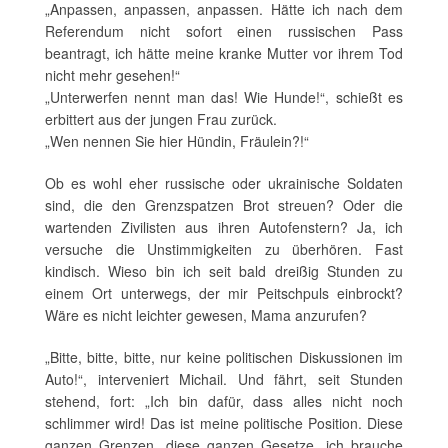
„Anpassen, anpassen, anpassen. Hätte ich nach dem
Referendum nicht sofort einen russischen Pass
beantragt, ich hätte meine kranke Mutter vor ihrem Tod
nicht mehr gesehen!“
„Unterwerfen nennt man das! Wie Hunde!“, schießt es
erbittert aus der jungen Frau zurück.
„Wen nennen Sie hier Hündin, Fräulein?!“
Ob es wohl eher russische oder ukrainische Soldaten
sind, die den Grenzspatzen Brot streuen? Oder die
wartenden Zivilisten aus ihren Autofenstern? Ja, ich
versuche die Unstimmigkeiten zu überhören. Fast
kindisch. Wieso bin ich seit bald dreißig Stunden zu
einem Ort unterwegs, der mir Peitschpuls einbrockt?
Wäre es nicht leichter gewesen, Mama anzurufen?
„Bitte, bitte, bitte, nur keine politischen Diskussionen im
Auto!“, interveniert Michail. Und fährt, seit Stunden
stehend, fort: „Ich bin dafür, dass alles nicht noch
schlimmer wird! Das ist meine politische Position. Diese
ganzen Grenzen, diese ganzen Gesetze, ich brauche