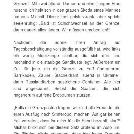
Grenze!“ Mit zwei älteren Damen und einer jungen Frau
husche ich hektisch in den grauen Skoda eines Mannes
namens Michail. Dieser rast geisteskrank, aber spricht
seelenruhig: „Bald ist Schichtwechsel an der Grenze,
dann dauert alles länger. Wir müssen uns beeilen!“
Nachdem die Sonne ihren Antrag auf
Tagesbeschäftigung vollständig ausgefüllt hat, wird links
ein wenig Meerzunge sichtbar, die sich dürr und
hechelnd in die staubige Sandküste legt. Außerdem ein
Zelt für jene, die die Grenze zu Fuß überqueren.
Barrikaden, Zäune, Stacheldraht, zuerst in Ukraine-,
dann Russlandfarben gestrichene Container. Alle hier
sind angespannt. Selbst die Spatzen, die sich
ringsherum auf fette Brotkrumen stürzen.
„Falls die Grenzposten fragen, wir sind alle Freunde, die
einen Ausflug nach Simferopol machen. Auf gar keinen
Fall verraten, dass ihr mich für die Fahrt bezahlt, klar?“
Michail blickt sich bei diesem Satz prüfend im Auto um.
Ein Blinder würde erkennen, dass hier keine Freunde