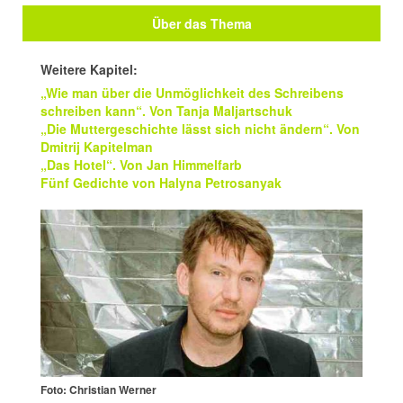
Über das Thema
Weitere Kapitel:
„Wie man über die Unmöglichkeit des Schreibens
schreiben kann“. Von Tanja Maljartschuk
„Die Muttergeschichte lässt sich nicht ändern“. Von
Dmitrij Kapitelman
„Das Hotel“. Von Jan Himmelfarb
Fünf Gedichte von Halyna Petrosanyak
Foto: Christian Werner