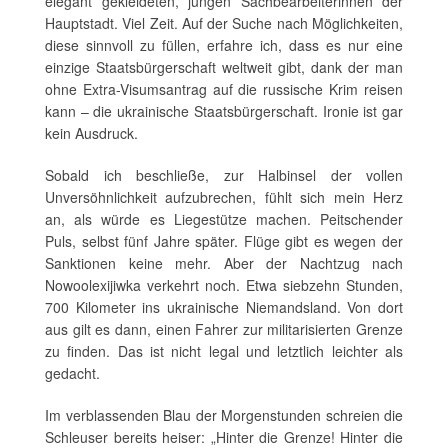
elegant gekleideten, jungen Sachbearbeiterinnen der
Hauptstadt. Viel Zeit. Auf der Suche nach Möglichkeiten,
diese sinnvoll zu füllen, erfahre ich, dass es nur eine
einzige Staatsbürgerschaft weltweit gibt, dank der man
ohne Extra-Visumsantrag auf die russische Krim reisen
kann – die ukrainische Staatsbürgerschaft. Ironie ist gar
kein Ausdruck.
Sobald ich beschließe, zur Halbinsel der vollen
Unversöhnlichkeit aufzubrechen, fühlt sich mein Herz
an, als würde es Liegestütze machen. Peitschender
Puls, selbst fünf Jahre später. Flüge gibt es wegen der
Sanktionen keine mehr. Aber der Nachtzug nach
Nowoolexijiwka verkehrt noch. Etwa siebzehn Stunden,
700 Kilometer ins ukrainische Niemandsland. Von dort
aus gilt es dann, einen Fahrer zur militarisierten Grenze
zu finden. Das ist nicht legal und letztlich leichter als
gedacht.
Im verblassenden Blau der Morgenstunden schreien die
Schleuser bereits heiser: „Hinter die Grenze! Hinter die