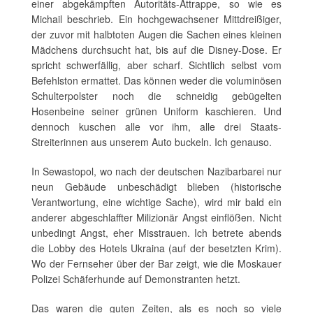
einer abgekämpften Autoritäts-Attrappe, so wie es
Michail beschrieb. Ein hochgewachsener Mittdreißiger,
der zuvor mit halbtoten Augen die Sachen eines kleinen
Mädchens durchsucht hat, bis auf die Disney-Dose. Er
spricht schwerfällig, aber scharf. Sichtlich selbst vom
Befehlston ermattet. Das können weder die voluminösen
Schulterpolster noch die schneidig gebügelten
Hosenbeine seiner grünen Uniform kaschieren. Und
dennoch kuschen alle vor ihm, alle drei Staats-
Streiterinnen aus unserem Auto buckeln. Ich genauso.
In Sewastopol, wo nach der deutschen Nazibarbarei nur
neun Gebäude unbeschädigt blieben (historische
Verantwortung, eine wichtige Sache), wird mir bald ein
anderer abgeschlaffter Milizionär Angst einflößen. Nicht
unbedingt Angst, eher Misstrauen. Ich betrete abends
die Lobby des Hotels Ukraina (auf der besetzten Krim).
Wo der Fernseher über der Bar zeigt, wie die Moskauer
Polizei Schäferhunde auf Demonstranten hetzt.
Das waren die guten Zeiten, als es noch so viele