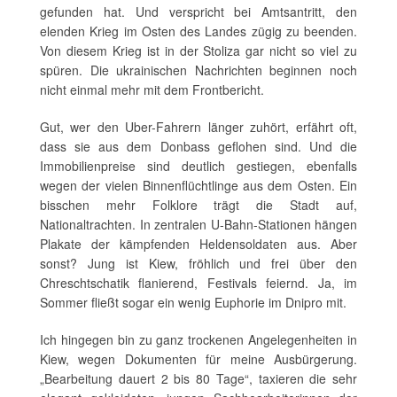
gefunden hat. Und verspricht bei Amtsantritt, den
elenden Krieg im Osten des Landes zügig zu beenden.
Von diesem Krieg ist in der Stoliza gar nicht so viel zu
spüren. Die ukrainischen Nachrichten beginnen noch
nicht einmal mehr mit dem Frontbericht.
Gut, wer den Uber-Fahrern länger zuhört, erfährt oft,
dass sie aus dem Donbass geflohen sind. Und die
Immobilienpreise sind deutlich gestiegen, ebenfalls
wegen der vielen Binnenflüchtlinge aus dem Osten. Ein
bisschen mehr Folklore trägt die Stadt auf,
Nationaltrachten. In zentralen U-Bahn-Stationen hängen
Plakate der kämpfenden Heldensoldaten aus. Aber
sonst? Jung ist Kiew, fröhlich und frei über den
Chreschtschatik flanierend, Festivals feiernd. Ja, im
Sommer fließt sogar ein wenig Euphorie im Dnipro mit.
Ich hingegen bin zu ganz trockenen Angelegenheiten in
Kiew, wegen Dokumenten für meine Ausbürgerung.
„Bearbeitung dauert 2 bis 80 Tage“, taxieren die sehr