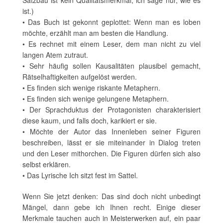
Satzbau ist kein Qualitätsmerkmal, ich sage nur, wie es
ist.)
• Das Buch ist gekonnt geplottet: Wenn man es loben
möchte, erzählt man am besten die Handlung.
• Es rechnet mit einem Leser, dem man nicht zu viel
langen Atem zutraut.
• Sehr häufig sollen Kausalitäten plausibel gemacht,
Rätselhaftigkeiten aufgelöst werden.
• Es finden sich wenige riskante Metaphern.
• Es finden sich wenige gelungene Metaphern.
• Der Sprachduktus der Protagonisten charakterisiert
diese kaum, und falls doch, karikiert er sie.
• Möchte der Autor das Innenleben seiner Figuren
beschreiben, lässt er sie miteinander in Dialog treten
und den Leser mithorchen. Die Figuren dürfen sich also
selbst erklären.
• Das Lyrische Ich sitzt fest im Sattel.
Wenn Sie jetzt denken: Das sind doch nicht unbedingt
Mängel, dann gebe ich Ihnen recht. Einige dieser
Merkmale tauchen auch in Meisterwerken auf, ein paar