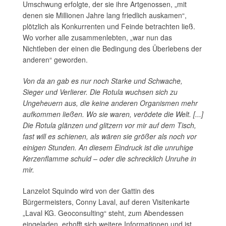
Umschwung erfolgte, der sie ihre Artgenossen, „mit
denen sie Millionen Jahre lang friedlich auskamen“,
plötzlich als Konkurrenten und Feinde betrachten ließ.
Wo vorher alle zusammenlebten, „war nun das
Nichtleben der einen die Bedingung des Überlebens der
anderen“ geworden.
Von da an gab es nur noch Starke und Schwache,
Sieger und Verlierer. Die Rotula wuchsen sich zu
Ungeheuern aus, die keine anderen Organismen mehr
aufkommen ließen. Wo sie waren, verödete die Welt. [...]
Die Rotula glänzen und glitzern vor mir auf dem Tisch,
fast will es schienen, als wären sie größer als noch vor
einigen Stunden. An diesem Eindruck ist die unruhige
Kerzenflamme schuld – oder die schrecklich Unruhe in
mir.
Lanzelot Squindo wird von der Gattin des
Bürgermeisters, Conny Laval, auf deren Visitenkarte
„Laval KG. Geoconsulting“ steht, zum Abendessen
eingeladen, erhofft sich weitere Informationen und ist