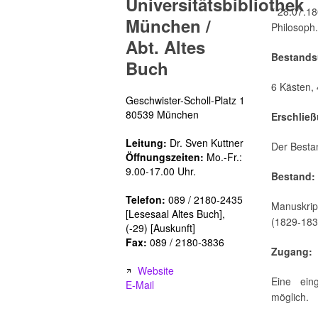
Universitätsbibliothek
* 28.07.1
München /
Philosoph
Abt. Altes
Bestands
Buch
6 Kästen, 
Geschwister-Scholl-Platz 1
80539 München
Erschlie
Leitung:
Dr. Sven Kuttner
Der Bestan
Öffnungszeiten:
Mo.-Fr.:
9.00-17.00 Uhr.
Bestand:
Telefon:
089 / 2180-2435
Manuskrip
[Lesesaal Altes Buch],
(1829-183
(-29) [Auskunft]
Fax:
089 / 2180-3836
Zugang:
Website
Eine ein
E-Mail
möglich.