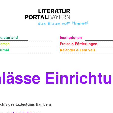
teraturland
Institutionen
hemen
Preise & Förderungen
urnal
Kalender & Festivals
lässe Einricht
rchiv des Erzbistums Bamberg