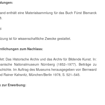
mlungen:
tand enthält eine Materialsammlung für das Buch Fürst Bismarck
8.
g:
zung ist für wissenschaftliche Zwecke gestattet.
entlichungen zum Nachlass:
eit: Das Historische Archiv und das Archiv für Bildende Kunst. In:
anische Nationalmuseum Nürnberg (1852–1977). Beiträge zu
schichte. Im Auftrag des Museums herausgegeben von Bernward
d Rainer Kahsnitz, München/Berlin 1978, S. 521–545.
k zur Erwerbung: