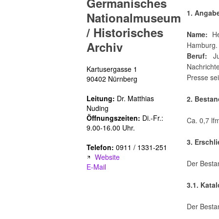
Germanisches
1. Angab
Nationalmuseum
/ Historisches
Name:
Her
Archiv
Hamburg.
Beruf:
Jur
Nachrichte
Kartusergasse 1
Presse sei
90402 Nürnberg
Leitung:
Dr. Matthias
2. Besta
Nuding
Öffnungszeiten:
Di.-Fr.:
Ca. 0,7 lf
9.00-16.00 Uhr.
3. Erschl
Telefon:
0911 / 1331-251
Website
Der Bestan
E-Mail
3.1. Kata
Der Besta