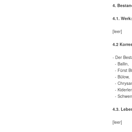
4. Bestan
4.1. Werk
[leer]
4.2 Korr
- Der Best
- Ballin,
- Fürst B
- Bülow,
- Chrysan
- Kiderle
- Schwenn
4.3. Leb
[leer]