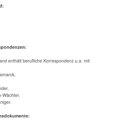
d:
:
espondenzen:
and enthält berufliche Korrespondenz u.a. mit
ismarck,
der,
n-Wächter,
iger.
ensdokumente: