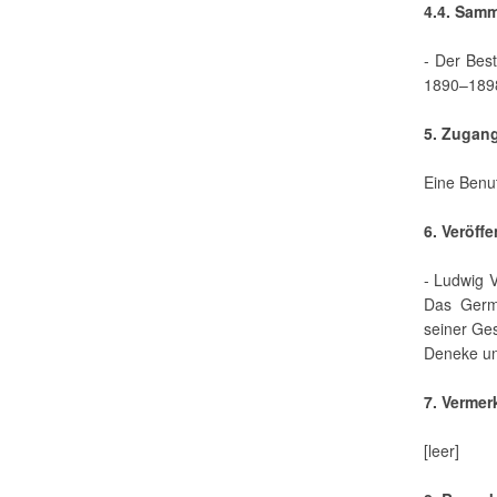
4.4. Sam
- Der Bes
1890–189
5. Zugan
Eine Benut
6. Veröff
- Ludwig V
Das Germ
seiner Ge
Deneke un
7. Vermer
[leer]