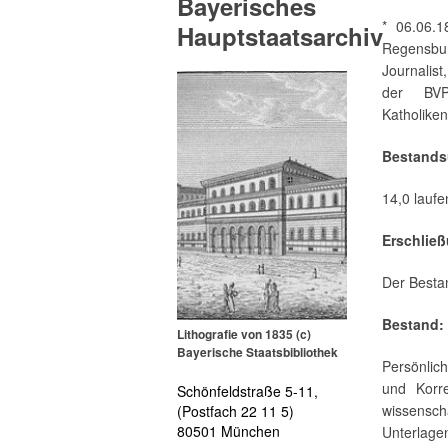
Bayerisches
* 06.06.
Hauptstaatsarchiv
Regensbu
Journalist
der BVP
Katholiken
Bestands
14,0 lauf
Erschlie
Der Besta
Bestand:
Lithografie von 1835 (c)
Bayerische Staatsbibliothek
Persönlic
und Korre
Schönfeldstraße 5-11,
wissensc
(Postfach 22 11 5)
80501 München
Unterlage