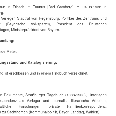
1868 in Erbach im Taunus [Bad Camberg], † 04.08.1938 in
rg.
, Verleger, Stadtrat von Regensburg, Politiker des Zentrums und
 (Bayerische Volkspartei), Präsident des Deutschen
tages, Ministerpräsident von Bayern.
umfang:
ende Meter.
ßungsstand und Katalogisierung:
nd ist erschlossen und in einem Findbuch verzeichnet.
he Dokumente, Straßburger Tagebuch (1888-1906), Unterlagen
spondenz als Verleger und Journalist, literarische Arbeiten,
haftliche Forschungen, private Familienkorrespondenz,
n zu Sachthemen (Kommunalpolitik, Bayer. Landtag, Wahlen).