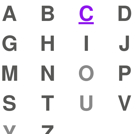
A
B
C
D
G
H
I
J
M
N
O
P
S
T
U
V
Y
Z