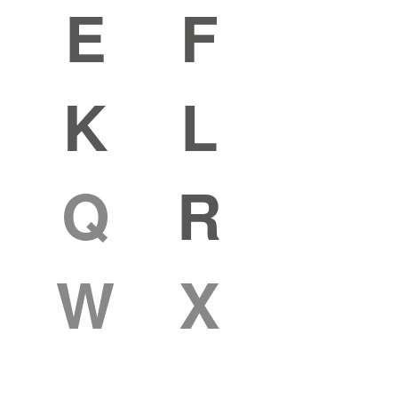
E
F
K
L
Q
R
W
X