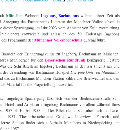
CC-BY-3.0
;
©
OpenStreetMap
,
ODBL
BSB
,
CC-BY-SA
München
Ingeborg Bachmann
tadt
Wohnort
s während ihrer Zeit als
f Anregung des Fachbereichs Literatur der Münchner Volkshochschule
de dieser Spaziergang im Jahr 2023 vom Anbieter von Kulturvermittlung
pieldiener) entwickelt und anlässlich des 50. Todestags Ingeborg
Münchner Volkshochschule
n des Programms der
durchgeführt.
ein Baustein der Erinnerungskultur zu Ingeborg Bachmann in München.
Bayerischen Rundfunk
Andrea Mühlberger für den
konzipierte Feature
as die Schriftstellerin Ingeborg Bachmann an der Isar (nicht) sah und
ages der Ursendung von Bachmanns Hörspiel
Der gute Gott von Manhattan
d das zu Bachmanns München-Station zahlreiche Briefwechsel u.a. den
als Material für die Fragestellung auswertet.
ch angelegte Spaziergang lässt sich von der Biedersteinerstraße zum
hn- Hotel- und Arbeitsorte Ingeborg Bachmanns vor allem während ihres
t 1957 bis Herbst 1958 an. Der Blick richtet sich aber auch auf Lese-
und 1957, Theaterbesuche und Orte, wo Interviews, Fernseh- und
etzte Station findet sich außerhalb Münchens in Niederpöcking am
56 und 1957.