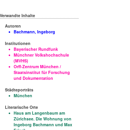
Rundfunkplatz: Bayerischer
Rundfunk
Verwandte Inhalte
Arnulfstraße 42: Studio des BR
Autoren
Bachmann, Ingeborg
Arnulfstraße 42: Studio des BR
Institutionen
Niederpöcking: Villa K (ehem.
Bayerischer Rundfunk
DGB-Schule) am Starnberger See
Münchner Volkshochschule
(MVHS)
Orff-Zentrum München /
Staatsinstitut für Forschung
und Dokumentation
Städteporträts
München
Literarische Orte
Haus am Langenbaum am
Zürichsee. Die Wohnung von
Ingeborg Bachmann und Max