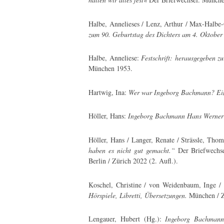
Halbe, Annelieses / Lenz, Arthur / Max-Halbe-
zum 90. Geburtstag des Dichters am 4. Oktobe
Halbe, Anneliese:
Festschrift: herausgegeben 
München 1953.
Hartwig, Ina:
Wer war Ingeborg Bachmann? Ein
Höller, Hans:
Ingeborg Bachmann Hans Werner H
Höller, Hans / Langer, Renate / Strässle, Tho
haben es nicht gut gemacht.“
Der Briefwechs
Berlin / Zürich 2022 (2. Aufl.).
Koschel, Christine / von Weidenbaum, Inge /
Hörspiele, Libretti, Übersetzungen.
München / Z
Lengauer, Hubert (Hg.):
Ingeborg Bachmann 