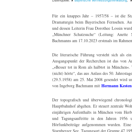
Datenquelle:
Bayerische Vermessungsverwaltung
,
Für ein knappes Jahr – 1957/58 – ist die S
Dramaturgin beim Bayerischen Fernsehen. Au
und dessen Leiterin Frau Dorothee Lossin wur
„Münchner Schatzsuche“ (Leitung: Anette S
Bachmanns am 17.10.2023 erstmals im Rahme
Die literarische Führung versteht sich als 
Ausgangspunkt der Recherchen ist das von 
„
Besser tot in Rom als halbtot in München
.
W
»
«
(nicht) hörte“
, das aus Anlass des 50. Jahrest
(29.5.1958) am 25. Mai 2008 gesendet wird un
Hermann Kesten
von Ingeborg Bachmann mit
Der topografisch und überwiegend chronologis
Hauptbahnhof abgehen. Er steuert zentrale Wo
einjährigen Aufenthalts in München vom Herbs
und Tagungsauftritte in den Jahren 1956 
Hörfunkbeiträge aufgenommen wurden. Eine l
Starnberger See, Tagungsort der Gruppe 47 19