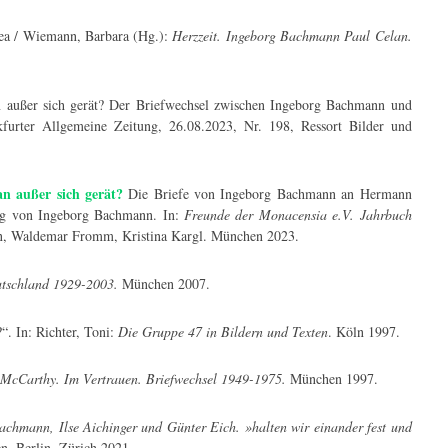
rea / Wiemann, Barbara (Hg.):
Herzzeit. Ingeborg Bachmann Paul Celan.
 außer sich gerät? Der Briefwechsel zwischen Ingeborg Bachmann und
kfurter Allgemeine Zeitung, 26.08.2023, Nr. 198, Ressort Bilder und
 außer sich gerät?
Die Briefe von Ingeborg Bachmann an Hermann
ag von Ingeborg Bachmann. In:
Freunde der Monacensia e.V. Jahrbuch
n, Waldemar Fromm, Kristina Kargl. München 2023.
utschland 1929-2003.
München 2007.
“. In: Richter, Toni:
Die Gruppe 47 in Bildern und Texten
. Köln 1997.
cCarthy. Im Vertrauen. Briefwechsel 1949-1975.
München 1997.
chmann, Ilse Aichinger und Günter Eich. »halten wir einander fest und
n, Berlin, Zürich 2021.