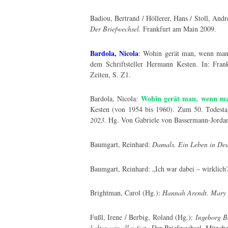
Badiou, Bertrand / Höllerer, Hans / Stoll, And
Der Briefwechsel.
Frankfurt am Main 2009.
Bardola, Nicola
: Wohin gerät man, wenn man
dem Schriftsteller Hermann Kesten. In: Fran
Zeiten, S. Z1.
Wohin gerät man, wenn man
Bardola, Nicola:
Kesten (von 1954 bis 1960). Zum 50. Todest
2023
. Hg. Von Gabriele von Bassermann-Jorda
Baumgart, Reinhard:
Damals. Ein Leben in De
Baumgart, Reinhard: „Ich war dabei – wirklich?
Brightman, Carol (Hg.):
Hannah Arendt. Mary M
Fußl, Irene / Berbig, Roland (Hg.):
Ingeborg Ba
halten wir alles fest«
Der Briefwechsel. Münche