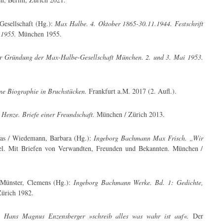
Gesellschaft (Hg.):
Max Halbe. 4. Oktober 1865-30.11.1944. Festschrift
r 1955.
München 1955.
zur Gründung der Max-Halbe-Gesellschaft München. 2. und 3. Mai 1953.
e Biographie in Bruchstücken.
Frankfurt a.M. 2017 (2. Aufl.).
enze. Briefe einer Freundschaft.
München / Zürich 2013.
mas / Wiedemann, Barbara (Hg.):
Ingeborg Bachmann Max Frisch. „Wir
el. Mit Briefen von Verwandten, Freunden und Bekannten. München /
 Münster, Clemens (Hg.):
Ingeborg Bachmann Werke. Bd. 1: Gedichte,
ürich 1982.
Hans Magnus Enzensberger »schreib alles was wahr ist auf«.
Der