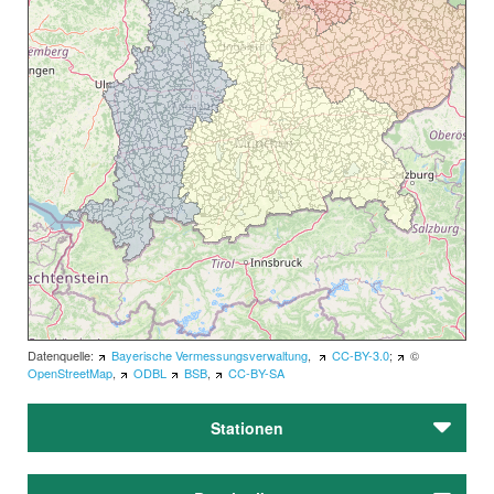
Datenquelle:
Bayerische Vermessungsverwaltung
,
CC-BY-3.0
;
©
OpenStreetMap
,
ODBL
BSB
,
CC-BY-SA
Stationen
München, Akademiestraße 15: Brechts letzte