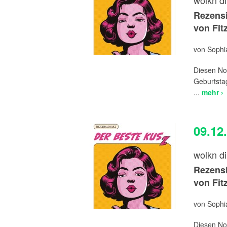
wolkn d
Rezensi
von Fit
von Sophia
Diesen Nov
Geburtstag
...
mehr ›
09.12
wolkn d
Rezensi
von Fit
von Sophia
Diesen Nov