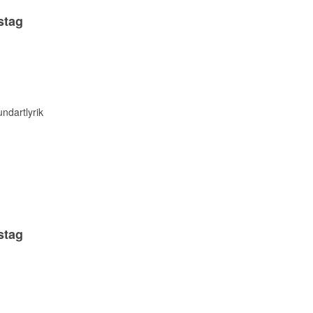
stag
ndartlyrik
stag