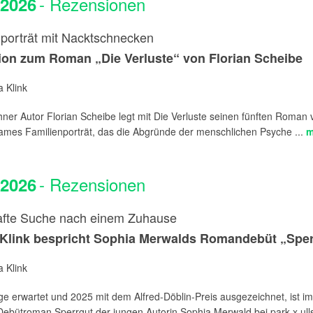
- Rezensionen
.2026
nporträt mit Nacktschnecken
on zum Roman „Die Verluste“ von Florian Scheibe
 Klink
er Autor Florian Scheibe legt mit Die Verluste seinen fünften Roman v
sames Familienporträt, das die Abgründe der menschlichen Psyche ...
m
- Rezensionen
.2026
fte Suche nach einem Zuhause
Klink bespricht Sophia Merwalds Romandebüt „Sper
 Klink
e erwartet und 2025 mit dem Alfred-Döblin-Preis ausgezeichnet, ist i
ebütroman Sperrgut der jungen Autorin Sophia Merwald bei park x ullst