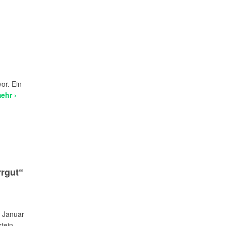
or. Ein
ehr ›
rgut“
m Januar
ein ...