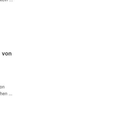
“ von
von
hen ...