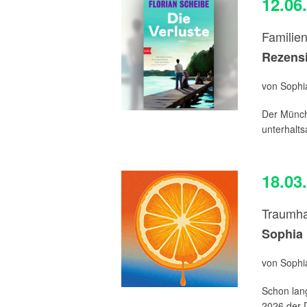
12.06
Familie
Rezensi
von Sophia
Der Münchn
unterhalt
18.03
Traumha
Sophia 
von Sophia
Schon lang
2026 der D