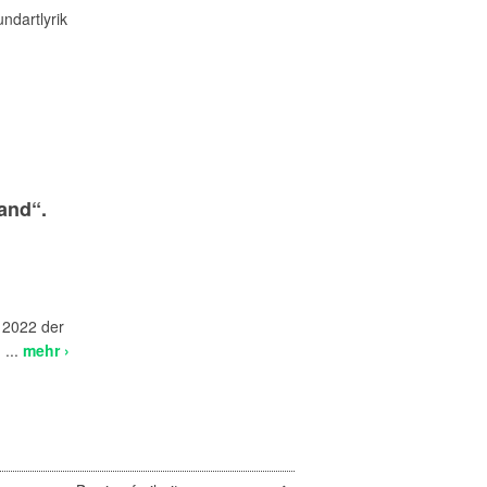
ndartlyrik
and“.
 2022 der
 ...
mehr ›