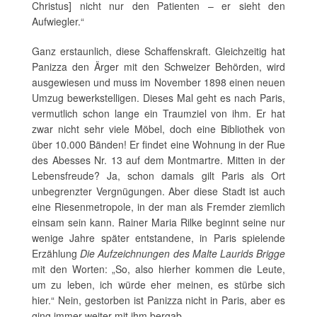
Christus] nicht nur den Patienten – er sieht den
Aufwiegler.“
Ganz erstaunlich, diese Schaffenskraft. Gleichzeitig hat
Panizza den Ärger mit den Schweizer Behörden, wird
ausgewiesen und muss im November 1898 einen neuen
Umzug bewerkstelligen. Dieses Mal geht es nach Paris,
vermutlich schon lange ein Traumziel von ihm. Er hat
zwar nicht sehr viele Möbel, doch eine Bibliothek von
über 10.000 Bänden! Er findet eine Wohnung in der Rue
des Abesses Nr. 13 auf dem Montmartre. Mitten in der
Lebensfreude? Ja, schon damals gilt Paris als Ort
unbegrenzter Vergnügungen. Aber diese Stadt ist auch
eine Riesenmetropole, in der man als Fremder ziemlich
einsam sein kann. Rainer Maria Rilke beginnt seine nur
wenige Jahre später entstandene, in Paris spielende
Erzählung
Die Aufzeichnungen des Malte Laurids Brigge
mit den Worten: „So, also hierher kommen die Leute,
um zu leben, ich würde eher meinen, es stürbe sich
hier.“ Nein, gestorben ist Panizza nicht in Paris, aber es
ging immer weiter mit ihm bergab...