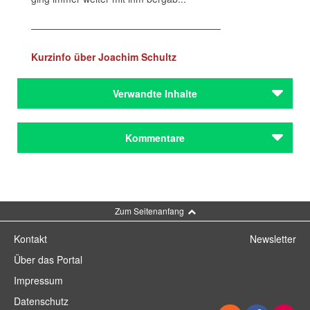
———————————————————–
Kurzinfo über Joachim Schultz
Verwandte Inhalte
Autoren
Kommentare
Panizza, Oskar
Autoren
Panizza, Oskar
Kommentar schreiben
Zum Seitenanfang
Kontakt
Newsletter
Über das Portal
Impressum
Datenschutz