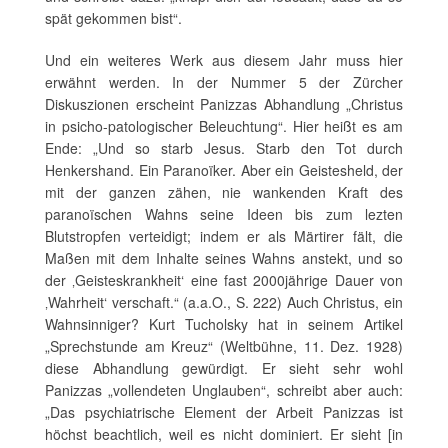
spät gekommen bist“.
Und ein weiteres Werk aus diesem Jahr muss hier
erwähnt werden. In der Nummer 5 der Zürcher
Diskuszionen erscheint Panizzas Abhandlung „Christus
in psicho-patologischer Beleuchtung“. Hier heißt es am
Ende: „Und so starb Jesus. Starb den Tot durch
Henkershand. Ein Paranoïker. Aber ein Geistesheld, der
mit der ganzen zähen, nie wankenden Kraft des
paranoïschen Wahns seine Ideen bis zum lezten
Blutstropfen verteidigt; indem er als Märtirer fält, die
Maßen mit dem Inhalte seines Wahns anstekt, und so
der ‚Geisteskrankheit‘ eine fast 2000jährige Dauer von
‚Wahrheit‘ verschaft.“ (a.a.O., S. 222) Auch Christus, ein
Wahnsinniger? Kurt Tucholsky hat in seinem Artikel
„Sprechstunde am Kreuz“ (Weltbühne, 11. Dez. 1928)
diese Abhandlung gewürdigt. Er sieht sehr wohl
Panizzas „vollendeten Unglauben“, schreibt aber auch:
„Das psychiatrische Element der Arbeit Panizzas ist
höchst beachtlich, weil es nicht dominiert. Er sieht [in