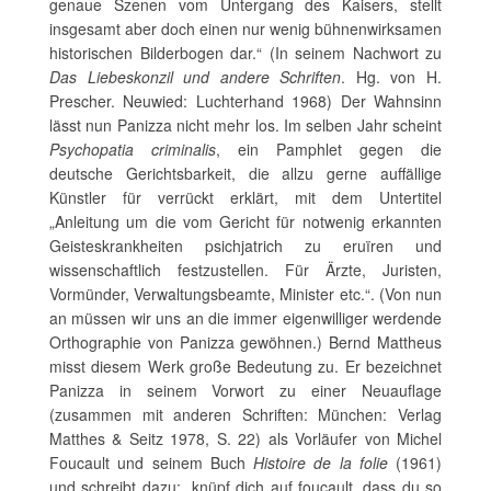
genaue Szenen vom Untergang des Kaisers, stellt
insgesamt aber doch einen nur wenig bühnenwirksamen
historischen Bilderbogen dar.“ (In seinem Nachwort zu
Das Liebeskonzil und andere Schriften
. Hg. von H.
Prescher. Neuwied: Luchterhand 1968) Der Wahnsinn
lässt nun Panizza nicht mehr los. Im selben Jahr scheint
Psychopatia criminalis
, ein Pamphlet gegen die
deutsche Gerichtsbarkeit, die allzu gerne auffällige
Künstler für verrückt erklärt, mit dem Untertitel
„Anleitung um die vom Gericht für notwenig erkannten
Geisteskrankheiten psichjatrich zu eruïren und
wissenschaftlich festzustellen. Für Ärzte, Juristen,
Vormünder, Verwaltungsbeamte, Minister etc.“. (Von nun
an müssen wir uns an die immer eigenwilliger werdende
Orthographie von Panizza gewöhnen.) Bernd Mattheus
misst diesem Werk große Bedeutung zu. Er bezeichnet
Panizza in seinem Vorwort zu einer Neuauflage
(zusammen mit anderen Schriften: München: Verlag
Matthes & Seitz 1978, S. 22) als Vorläufer von Michel
Foucault und seinem Buch
Histoire de la folie
(1961)
und schreibt dazu: „knüpf dich auf foucault, dass du so