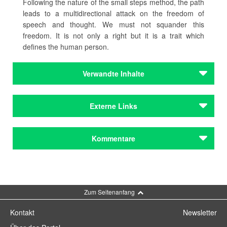
Following the nature of the small steps method, the path
leads to a multidirectional attack on the freedom of
speech and thought. We must not squander this
freedom. It is not only a right but it is a trait which
defines the human person.
Verwandte Inhalte
Journal
Externe Links
Internationaler Tag der Muttersprache: PEN
solidarisiert sich mit Sinti und Roma / PEN-
Zentrum Deutschland
PEN-Zentrum Deutschland
Kommentare
PEN-Zentrum bekräftigt seine Solidarität mit der
Literaturszene in Belarus / PEN-Zentrum
Deutschland
Kommentar schreiben
Zum Seitenanfang
Kontakt
Newsletter