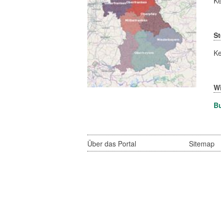
Ke
St
Ke
W
B
Über das Portal
Sitemap