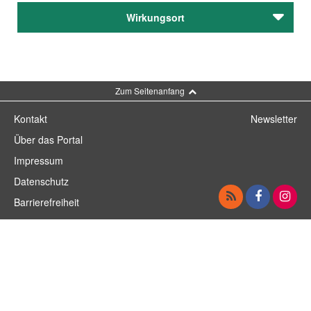
Egg, Martin
Wirkungsort
Lachmann, Hedwig
Bernhart, Joseph
Bickenrieder Duo,
Zum Seitenanfang
Landauer, Gustav
Kontakt
Newsletter
Über das Portal
Impressum
Datenschutz
Barrierefreiheit