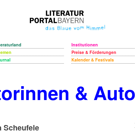
teraturland
Institutionen
hemen
Preise & Förderungen
urnal
Kalender & Festivals
orinnen & Aut
 Scheufele