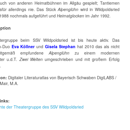
uch von anderen Heimatbühnen im Allgäu gespielt; Tantiemen
dafür allerdings nie. Das Stück
Alpenglühn
wird in Wildpoldsried
1988 nochmals aufgeführt und
Heimatglocken
im Jahr 1992.
eption
tergruppe beim SSV Wildpoldsried ist bis heute aktiv. Das
en-Duo
Eva Köllner
und
Gisela Stephan
hat 2010 das als nicht
itgemäß empfundene
Alpenglühn
zu einem modernen
ter u.d.T.
Zwei Welten
umgeschrieben und mit großem Erfolg
.
von:
Digitaler Literaturatlas von Bayerisch Schwaben DigiLABS /
Mair, M.A.
inks:
hte der Theatergruppe des SSV Wildpoldsried