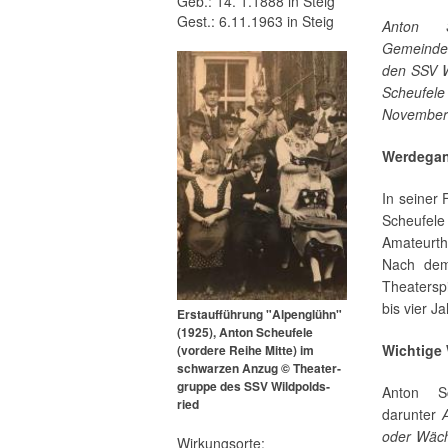
Geb.: 14. 1.1888 in Steig
Gest.: 6.11.1963 in Steig
Anton 
Gemeind
den SSV Wi
Scheufele
November 
Werdega
In seiner 
Scheufel
Amateurth
Nach dem
Theatersp
bis vier J
Erst­auf­füh­rung "Alpenglühn"
(1925), Anton Scheufele
Wichtige
(vordere Reihe Mitte) im
schwarzen Anzug © Thea­ter­
grup­pe des SSV Wild­polds­
Anton Sc
ried
darunter
oder Wäch
Wirkungsorte: