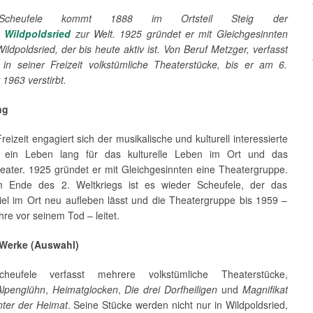
Scheufele kommt 1888 im Ortsteil Steig der
e
Wildpoldsried
zur Welt. 1925 gründet er mit Gleichgesinnten
ldpoldsried, der bis heute aktiv ist. Von Beruf Metzger, verfasst
 in seiner Freizeit volkstümliche Theaterstücke, bis er am 6.
1963 verstirbt.
ng
Freizeit engagiert sich der musikalische und kulturell interessierte
e ein Leben lang für das kulturelle Leben im Ort und das
eater. 1925 gründet er mit Gleichgesinnten eine Theatergruppe.
 Ende des 2. Weltkriegs ist es wieder Scheufele, der das
iel im Ort neu aufleben lässt und die Theatergruppe bis 1959 –
ahre vor seinem Tod – leitet.
 Werke (Auswahl)
heufele verfasst mehrere volkstümliche Theaterstücke,
Alpenglühn
,
Heimatglocken
,
Die drei Dorfheiligen
und
Magnifikat
ter der Heimat
. Seine Stücke werden nicht nur in Wildpoldsried,