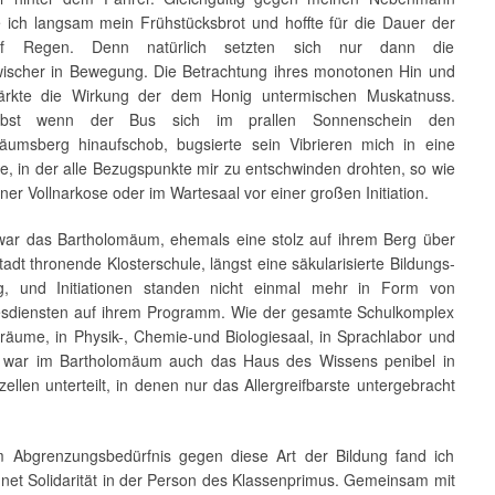
ich langsam mein Frühstücksbrot und hoffte für die Dauer der
uf Regen. Denn natürlich setzten sich nur dann die
ischer in Bewegung. Die Betrachtung ihres monotonen Hin und
tärkte die Wirkung der dem Honig untermischen Muskatnuss.
lbst wenn der Bus sich im prallen Sonnenschein den
äumsberg hinaufschob, bugsierte sein Vibrieren mich in eine
e, in der alle Bezugspunkte mir zu entschwinden drohten, so wie
iner Vollnarkose oder im Wartesaal vor einer großen Initiation.
 war das Bartholomäum, ehemals eine stolz auf ihrem Berg über
tadt thronende Klosterschule, längst eine säkularisierte Bildungs­
ng, und Initiationen standen nicht einmal mehr in Form von
esdiensten auf ihrem Programm. Wie der gesamte Schulkomplex
nräume, in Physik-, Chemie-und Biologiesaal, in Sprachlabor und
, war im Bartholomäum auch das Haus des Wissens penibel in
ellen unterteilt, in denen nur das Allergreifbarste untergebracht
 Abgrenzungsbedürfnis gegen diese Art der Bildung fand ich
net Solidarität in der Person des Klassenprimus. Gemeinsam mit