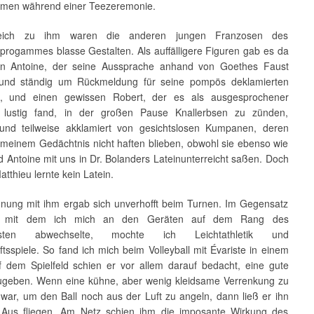
men während einer Teezeremonie.
eich zu ihm waren die anderen jungen Franzosen des
progammes blasse Gestalten. Als auffälligere Figuren gab es da
en Antoine, der seine Aussprache anhand von Goethes Faust
e und ständig um Rückmeldung für seine pompös deklamierten
t, und einen gewissen Robert, der es als ausgesprochener
f lustig fand, in der großen Pause Knallerbsen zu zünden,
t und teilweise akklamiert von gesichtslosen Kumpanen, deren
meinem Gedächtnis nicht haften blieben, obwohl sie ebenso wie
 Antoine mit uns in Dr. Bolanders Lateinunterreicht saßen. Doch
atthieu lernte kein Latein.
nung mit ihm ergab sich unverhofft beim Turnen. Im Gegensatz
, mit dem ich mich an den Geräten auf dem Rang des
testen abwechselte, mochte ich Leichtathletik und
sspiele. So fand ich mich beim Volleyball mit Évariste in einem
 dem Spielfeld schien er vor allem darauf bedacht, eine gute
ugeben. Wenn eine kühne, aber wenig kleidsame Verrenkung zu
 war, um den Ball noch aus der Luft zu angeln, dann ließ er ihn
s Aus fliegen. Am Netz schien ihm die imposante Wirkung des