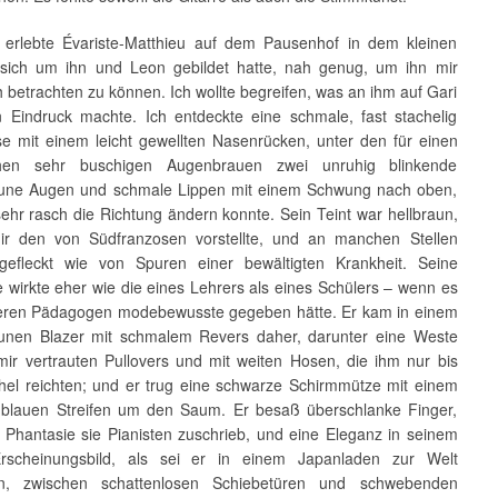
t erlebte Évariste-Matthieu auf dem Pausenhof in dem kleinen
 sich um ihn und Leon gebildet hatte, nah genug, um ihn mir
h betrachten zu können. Ich wollte begreifen, was an ihm auf Gari
 Eindruck machte. Ich entdeckte eine schmale, fast stachelig
se mit einem leicht gewellten Nasenrücken, unter den für einen
chen sehr buschigen Augenbrauen zwei unruhig blinkende
une Augen und schmale Lippen mit einem Schwung nach oben,
ehr rasch die Richtung ändern konnte. Sein Teint war hellbraun,
ir den von Südfranzosen vorstellte, und an manchen Stellen
efleckt wie von Spuren einer bewältigten Krankheit. Seine
 wirkte eher wie die eines Lehrers als eines Schülers – wenn es
eren Pädagogen modebewusste gegeben hätte. Er kam in einem
unen Blazer mit schmalem Revers daher, darunter eine Weste
 mir vertrauten Pullovers und mit weiten Hosen, die ihm nur bis
el reichten; und er trug eine schwarze Schirmmütze mit einem
blauen Streifen um den Saum. Er besaß überschlanke Finger,
 Phantasie sie Pianisten zuschrieb, und eine Eleganz in seinem
rscheinungsbild, als sei er in einem Japanladen zur Welt
, zwischen schattenlosen Schiebetüren und schwebenden