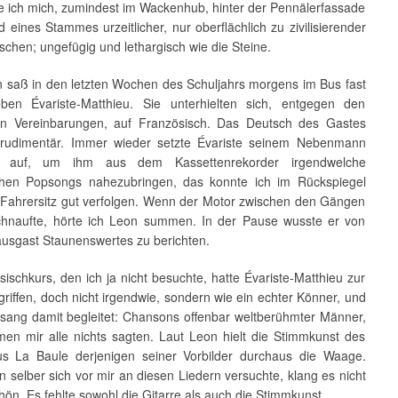
te ich mich, zumindest im Wackenhub, hinter der Pennälerfassade
ed eines Stammes urzeitlicher, nur oberflächlich zu zivilisierender
chen; ungefügig und lethargisch wie die Steine.
 saß in den letzten Wochen des Schuljahrs morgens im Bus fast
en Évariste-Matthieu. Sie unterhielten sich, entgegen den
en Vereinbarungen, auf Französisch. Das Deutsch des Gastes
 rudimentär. Immer wieder setzte Évariste seinem Nebenmann
r auf, um ihm aus dem Kassettenrekorder irgendwelche
chen Popsongs nahezubringen, das konnte ich im Rückspiegel
Fahrersitz gut verfolgen. Wenn der Motor zwischen den Gängen
chnaufte, hörte ich Leon summen. In der Pause wusste er von
usgast Staunenswertes zu berichten.
ischkurs, den ich ja nicht besuchte, hatte Évariste-Matthieu zur
griffen, doch nicht irgendwie, sondern wie ein echter Könner, und
sang damit begleitet: Chansons offenbar weltberühmter Männer,
en mir alle nichts sagten. Laut Leon hielt die Stimmkunst des
s La Baule derjenigen seiner Vorbilder durchaus die Waage.
selber sich vor mir an diesen Liedern versuchte, klang es nicht
chön. Es fehlte sowohl die Gitarre als auch die Stimmkunst.