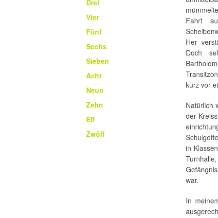
Drei
mümmelte 
Vier
Fahrt a
Scheibenw
Fünf
Her vers
Sechs
Doch se
Sieben
Bartholom
Transitzon
Acht
kurz vor e
Neun
Zehn
Natürlich
der Kreiss
Elf
einrichtu
Zwölf
Schulgott
in Klasse
Turnhalle
Gefängnisz
war.
In meinem
ausgerech