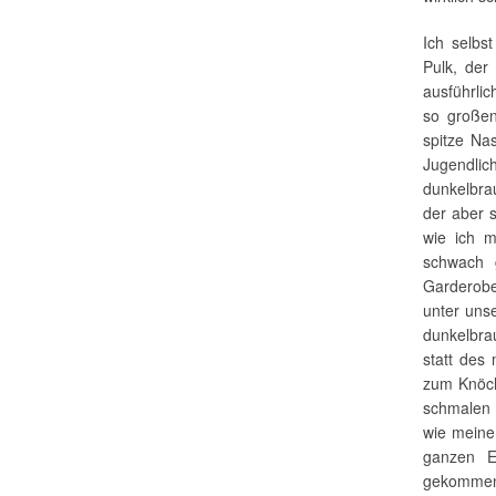
Ich selbs
Pulk, der
ausführlic
so großen
spitze Na
Jugendli
dunkelbra
der aber s
wie ich m
schwach g
Garderobe
unter uns
dunkelbra
statt des
zum Knöch
schmalen 
wie meine
ganzen E
gekommen