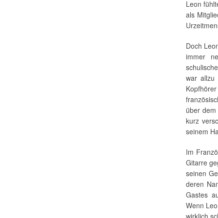
Leon fühl
als Mitgli
Urzeitmens
Doch Leon
immer neb
schulisch
war allzu
Kopfhöre
französis
über dem 
kurz vers
seinem Ha
Im Französ
Gitarre ge
seinen Ge
deren Nam
Gastes au
Wenn Leon 
wirklich s