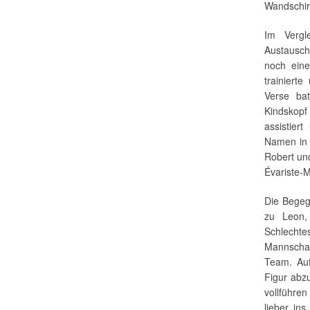
Wandschir
Im Vergl
Austausch
noch ein
trainiert
Verse ba
Kindskop
assistier
Namen in 
Robert und
Évariste-M
Die Begeg
zu Leon
Schlech
Mannschaft
Team. Auf
Figur abz
vollführen
lieber in