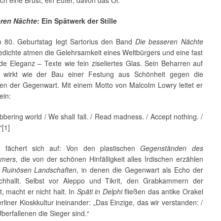
och eine Brust, ein Euter, davon das Öl.“
eren Nächte
: Ein Spätwerk der Stille
 80. Geburtstag legt Sartorius den Band
Die besseren Nächte
edichte atmen die Gelehrsamkeit eines Weltbürgers und eine fast
e Eleganz – Texte wie fein ziseliertes Glas. Sein Beharren auf
 wirkt wie der Bau einer Festung aus Schönheit gegen die
n der Gegenwart. Mit einem Motto von Malcolm Lowry leitet er
ein:
gibbering world / We shall fall. / Read madness. / Accept nothing. /
“[1]
 fächert sich auf: Von den plastischen
Gegenständen des
mmers
, die von der schönen Hinfälligkeit alles Irdischen erzählen
u
Ruinösen Landschaften
, in denen die Gegenwart als Echo der
chhallt. Selbst vor Aleppo und Tikrit, den Grabkammern der
 macht er nicht halt. In
Späti in Delphi
fließen das antike Orakel
rliner Kioskkultur ineinander: „Das Einzige, das wir verstanden: /
berfallenen die Sieger sind.“