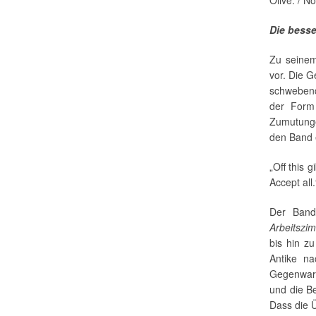
Olive. / N
Die bess
Zu seinem
vor. Die G
schwebend
der Form
Zumutunge
den Band 
„Off this 
Accept all.
Der Band
Arbeitszi
bis hin z
Antike na
Gegenwart,
und die Be
Dass die Ü