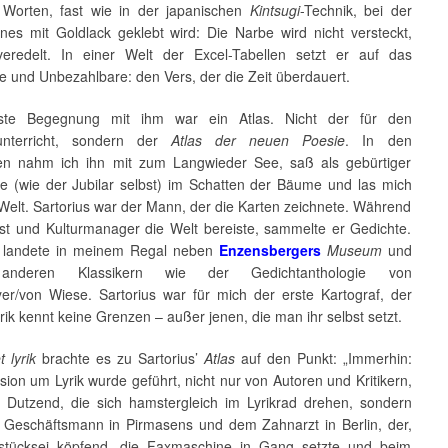
 Worten, fast wie in der japanischen
Kintsugi
-Technik, bei der
nes mit Goldlack geklebt wird: Die Narbe wird nicht versteckt,
eredelt. In einer Welt der Excel-Tabellen setzt er auf das
e und Unbezahlbare: den Vers, der die Zeit überdauert.
ste Begegnung mit ihm war ein Atlas. Nicht der für den
unterricht, sondern der
Atlas der neuen Poesie
. In den
ren nahm ich ihn mit zum Langwieder See, saß als gebürtiger
nke (wie der Jubilar selbst) im Schatten der Bäume und las mich
Welt. Sartorius war der Mann, der die Karten zeichnete. Während
rist und Kulturmanager die Welt bereiste, sammelte er Gedichte.
 landete in meinem Regal neben
Enzensbergers
Museum
und
 anderen Klassikern wie der Gedichtanthologie von
er/von Wiese. Sartorius war für mich der erste Kartograf, der
rik kennt keine Grenzen – außer jenen, die man ihr selbst setzt.
t lyrik
brachte es zu Sartorius’
Atlas
auf den Punkt: „Immerhin:
sion um Lyrik wurde geführt, nicht nur von Autoren und Kritikern,
i Dutzend, die sich hamstergleich im Lyrikrad drehen, sondern
Geschäftsmann in Pirmasens und dem Zahnarzt in Berlin, der,
stücksei köpfend, die Faxmaschine in Gang setzte und beim