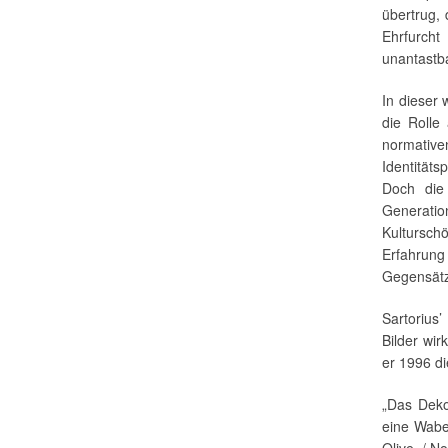
übertrug, 
Ehrfurch
unantastba
In dieser 
die Rolle
normative
Identitäts
Doch die 
Generation
Kultursch
Erfahrung 
Gegensätz
Sartorius’
Bilder wir
er 1996 di
„Das Deko
eine Wabe