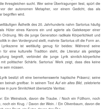
die ihresgleichen sucht. Wer seine Übertragungen liest, spürt die
t vor der autonomen Metapher, vor einem Gedicht, das als
r begriffen wird.
weltläufigen Ästhetik des 20. Jahrhunderts nahm Sartorius häufig
 als Hüter eines Kanons ein und agierte als Gatekeeper einer
n Ordnung. Wo die junge Generation radikale Körperlichkeit und
politik in den Vordergrund stellt, mahnte Sartorius oft die Form an.
Lyrikszene ist weitläufig genug für beides: Während seine
 für eine kulturelle Tradition steht, die Literatur als geistige
öpfung begreift, verbindet die junge Lyrik sinnlich-körperliche
mit politischer Schärfe. Sartorius’ Werk zeigt, dass dies keine
e sein müssen.
 Lyrik besitzt oft eine bemerkenswerte haptische Präsenz; seine
ken beinah greifbar. In seinem Text
Auf ein altes Bild
, zelebrierte
ese in pure Sinnlichkeit übersetzte Vanitas:
r: Ein Weinstock, davon die Traube. / Noch ein Füllhorn, noch
, noch ein Krug. / Davon der Wein. / Ein Olivenbaum, davon die