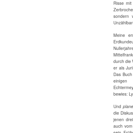
Risse mit
Zerbroche
sondern v
Unzählbar
Meine er
Erdkunde
Nullerjah
Mittelfra
durch die 
er als Ju
Das Buch
einigen
Echtermey
bewies: Ly
Und
plane
die Diskus
jenen dre
auch vom 
sein Früh