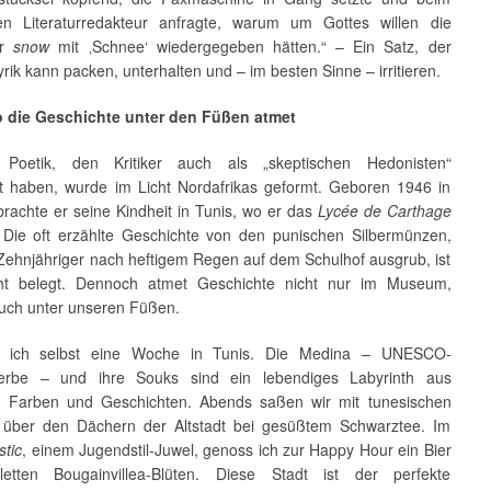
en Literaturredakteur anfragte, warum um Gottes willen die
er
snow
mit ‚Schnee‘ wiedergegeben hätten.“ – Ein Satz, der
yrik kann packen, unterhalten und – im besten Sinne – irritieren.
 die Geschichte unter den Füßen atmet
s’ Poetik, den Kritiker auch als „skeptischen Hedonisten“
t haben, wurde im Licht Nordafrikas geformt. Geboren 1946 in
rachte er seine Kindheit in Tunis, wo er das
Lycée de Carthage
 Die oft erzählte Geschichte von den punischen Silbermünzen,
 Zehnjähriger nach heftigem Regen auf dem Schulhof ausgrub, ist
cht belegt. Dennoch atmet Geschichte nicht nur im Museum,
uch unter unseren Füßen.
 ich selbst eine Woche in Tunis. Die Medina – UNESCO-
urerbe – und ihre Souks sind ein lebendiges Labyrinth aus
 Farben und Geschichten. Abends saßen wir mit tunesischen
über den Dächern der Altstadt bei gesüßtem Schwarztee. Im
stic
, einem Jugendstil-Juwel, genoss ich zur Happy Hour ein Bier
letten Bougainvillea-Blüten. Diese Stadt ist der perfekte