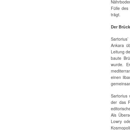
Nährboden 
Fülle des
trägt.
Der Brüc
Sartorius
Ankara üb
Leitung d
baute Brü
wurde. Er
mediterra
einen lib
gemeinsame
Sartorius
der das F
editorisch
Als Über
Lowry ode
Kosmopoli