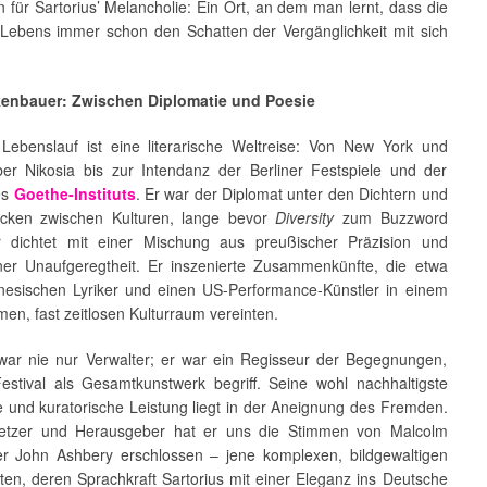
für Sartorius’ Melancholie: Ein Ort, an dem man lernt, dass die
 Lebens immer schon den Schatten der Vergänglichkeit mit sich
kenbauer: Zwischen Diplomatie und Poesie
’ Lebenslauf ist eine literarische Weltreise: Von New York und
er Nikosia bis zur Intendanz der Berliner Festspiele und der
es
Goethe-Instituts
. Er war der Diplomat unter den Dichtern und
cken zwischen Kulturen, lange bevor
Diversity
zum Buzzword
 dichtet mit einer Mischung aus preußischer Präzision und
ner Unaufgeregtheit. Er inszenierte Zusammenkünfte, die etwa
anesischen Lyriker und einen US-Performance-Künstler in einem
n, fast zeitlosen Kulturraum vereinten.
 war nie nur Verwalter; er war ein Regisseur der Begegnungen,
estival als Gesamtkunstwerk begriff. Seine wohl nachhaltigste
e und kuratorische Leistung liegt in der Aneignung des Fremden.
setzer und Herausgeber hat er uns die Stimmen von Malcolm
r John Ashbery erschlossen – jene komplexen, bildgewaltigen
ten, deren Sprachkraft Sartorius mit einer Eleganz ins Deutsche