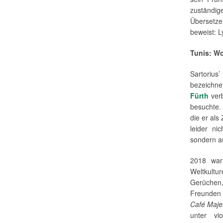
zuständig
Übersetz
beweist: L
Tunis: Wo
Sartoriu
bezeichne
Fürth
verb
besuchte.
die er als
leider ni
sondern a
2018 war
Weltkult
Gerüchen,
Freunden 
Café Maje
unter vio