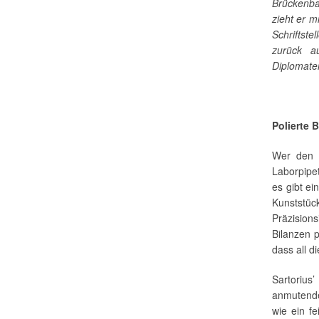
Brückenb
zieht er 
Schriftstel
zurück a
Diplomate
Polierte 
Wer den N
Laborpipet
es gibt ei
Kunststü
Präzision
Bilanzen p
dass all d
Sartoriu
anmutende
wie ein fe