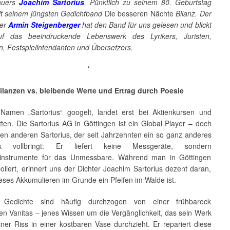
auers
Joachim Sartorius
. Pünktlich zu seinem 80. Geburtstag
mit seinem jüngsten Gedichtband
Die besseren Nächte
Bilanz. Der
ler
Armin Steigenberger
hat den Band für uns gelesen und blickt
uf das beeindruckende Lebenswerk des Lyrikers, Juristen,
n, Festspielintendanten und Übersetzers.
*
Bilanzen vs. bleibende Werte und Ertrag durch Poesie
amen „Sartorius“ googelt, landet erst bei Aktienkursen und
ten. Die Sartorius AG in Göttingen ist ein Global Player – doch
nen anderen Sartorius, der seit Jahrzehnten ein so ganz anderes
ck vollbringt: Er liefert keine Messgeräte, sondern
sinstrumente für das Unmessbare. Während man in Göttingen
oliert, erinnert uns der Dichter Joachim Sartorius dezent daran,
ieses Akkumulieren im Grunde ein Pfeifen im Walde ist.
s’ Gedichte sind häufig durchzogen von einer frühbarock
n Vanitas – jenes Wissen um die Vergänglichkeit, das sein Werk
iner Riss in einer kostbaren Vase durchzieht. Er repariert diese