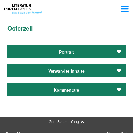
Osterzell
Portrait
Verwandte Inhalte
Autoren
Kommentare
Ehlich, Marianne
Engler, Leon
Fleschutz, Josef
Kommentar schreiben
Institutionen
Zum Seitenanfang
Theaterverein Bayrischer Hiasl Osterzell e.V.