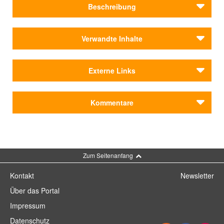
Beschreibung
Nach dem Ende des Zweiten Weltkriegs entwickelte sich
Verwandte Inhalte
das Gebiet rund um die Möhlstraße in Bogenhausen zu
einem zentralen Ort jüdischen Lebens in München und
Institutionen
darüber hinaus. In ehemals beschlagnahmten Villen
Externe Links
Monacensia im Hildebrandhaus
entstanden Hilfsorganisationen, medizinische
Einrichtungen und kulturelle Institutionen für jüdische
Städteporträts
Weitere Informationen
Holocaust-Überlebende. Eine Synagoge, Schule,
Kommentare
München
Apotheke und ein Krankenhaus prägten bald das Viertel.
Berühmt wurde die Möhlstraße zudem durch den
jüdischen Markt, der wöchentlich tausende
Kommentar schreiben
Münchner*innen anzog.
Zum Seitenanfang
Kontakt
Newsletter
Über das Portal
Impressum
Datenschutz