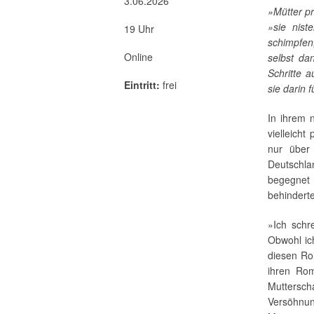
3.06.2026
»Mütter pr
»sie nist
19 Uhr
schimpfen
Online
selbst da
Schritte 
Eintritt:
frei
sie darin 
In ihrem
vielleich
nur über
Deutschlan
begegnet 
behindert
»Ich schr
Obwohl ich
diesen Rol
ihren Rom
Muttersch
Versöhnu