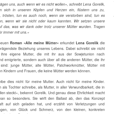
ägen uns, auch wenn wir es nicht wollen«, schreibt Lena Gorelik,
en sich in unseren Köpfen und Herzen ein, flüstern uns zu,
, trösten, tun es auch noch, wenn sie verstorben sind, tun es
nn, wenn wir sie nicht oder kaum kannten. Wir setzen unsere
auf das, was wir dank oder trotz unserer Mütter wurden. Tragen
für immer mit uns.«
 neuen
Roman »Alle meine Mütter«
erkundet
Lena Gorelik
die
t prägendste Beziehung unseres Lebens. Dabei schreibt sie nicht
 ihre eigene Mutter, die mit ihr aus der Sowjetunion nach
d emigrierte, sondern auch über all die anderen Mütter, die ihr
sind: junge Mütter, alte Mütter, Patchworkmütter, Mütter mit
en Kindern und Frauen, die keine Mütter werden können.
eibe dies nicht für meine Mutter. Auch nicht für meine Kinder.
 als Tochter schreibe, als Mutter, in aller Verwundbarkeit, die in
len steckt«, bekennt Gorelik. Und genau diese Ehrlichkeit macht
an so besonders. Sie wirft den Ballast ab, den das Konzept
aft auf sich geladen hat, und erzählt von Verletzungen und
ngen, von Glück und Schmerz, von den kleinen, konkreten