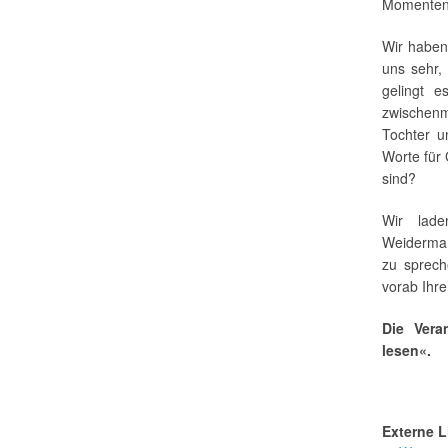
Momenten,
Wir haben
uns sehr,
gelingt e
zwischenm
Tochter u
Worte für 
sind?
Wir lade
Weiderman
zu sprech
vorab Ihr
Die Vera
lesen«.
Externe L