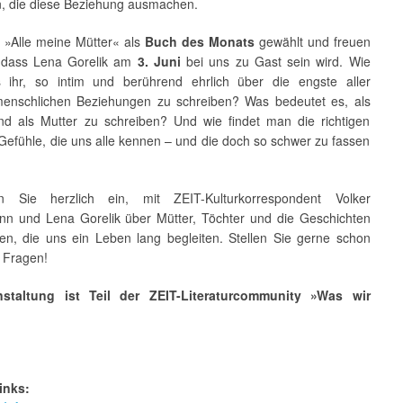
 die diese Beziehung ausmachen.
 »Alle meine Mütter« als
Buch des Monats
gewählt und freuen
 dass Lena Gorelik am
3. Juni
bei uns zu Gast sein wird. Wie
s ihr, so intim und berührend ehrlich über die engste aller
enschlichen Beziehungen zu schreiben? Was bedeutet es, als
nd als Mutter zu schreiben? Und wie findet man die richtigen
Gefühle, die uns alle kennen – und die doch so schwer zu fassen
n Sie herzlich ein, mit ZEIT-Kulturkorrespondent Volker
n und Lena Gorelik über Mütter, Töchter und die Geschichten
en, die uns ein Leben lang begleiten. Stellen Sie gerne schon
e Fragen!
nstaltung ist Teil der ZEIT-Literaturcommunity »Was wir
inks: