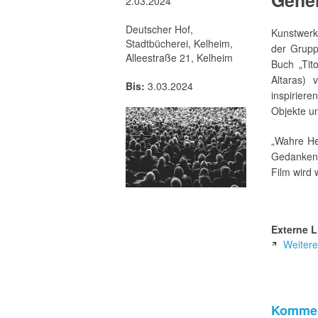
Gehe
2.03.2024
Deutscher Hof,
Kunstwerk
Stadtbücherei, Kelheim,
der Grupp
Alleestraße 21, Kelheim
Buch „Tit
Altaras)
Bis:
3.03.2024
inspiriere
Objekte u
„Wahre He
Gedanken 
Film wird 
Externe L
Weitere
Kommen