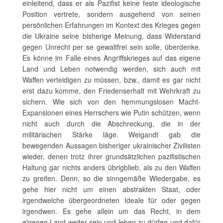
einleitend, dass er als Pazifist keine feste ideologische
Position vertrete, sondern ausgehend von seinen
persönlichen Erfahrungen im Kontext des Krieges gegen
die Ukraine seine bisherige Meinung, dass Widerstand
gegen Unrecht per se gewaltfrei sein solle, überdenke.
Es könne im Falle eines Angriffskrieges auf das eigene
Land und Leben notwendig werden, sich auch mit
Waffen verteidigen zu müssen, bzw., damit es gar nicht
erst dazu komme, den Friedenserhalt mit Wehrkraft zu
sichern. Wie sich von den hemmungslosen Macht-
Expansionen eines Herrschers wie Putin schützen, wenn
nicht auch durch die Abschreckung, die in der
militärischen Stärke läge. Weigandt gab die
bewegenden Aussagen bisheriger ukrainischer Zivilisten
wieder, denen trotz ihrer grundsätzlichen pazifistischen
Haltung gar nichts anders übrigblieb, als zu den Waffen
zu greifen. Denn, so die sinngemäße Wiedergabe, es
gehe hier nicht um einen abstrakten Staat, oder
irgendwelche übergeordneten Ideale für oder gegen
irgendwen. Es gehe allein um das Recht, in dem
eigenen Land weiter sein und leben zu dürfen und dafür