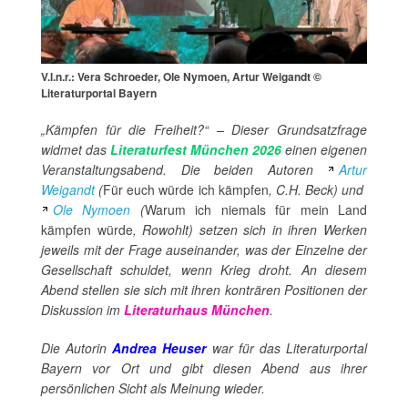
V.l.n.r.: Vera Schroeder, Ole Nymoen, Artur Weigandt ©
Literaturportal Bayern
„Kämpfen für die Freiheit?“ – Dieser Grundsatzfrage
widmet das
Literaturfest München 2026
einen eigenen
Veranstaltungsabend. Die beiden Autoren
Artur
Weigandt
(
Für euch würde ich kämpfen
, C.H. Beck) und
Ole Nymoen
(
Warum ich niemals für mein Land
kämpfen würde
, Rowohlt) setzen sich in ihren Werken
jeweils mit der Frage auseinander, was der Einzelne der
Gesellschaft schuldet, wenn Krieg droht. An diesem
Abend stellen sie sich mit ihren konträren Positionen der
Diskussion im
Literaturhaus München
.
Die Autorin
Andrea Heuser
war für das Literaturportal
Bayern vor Ort und gibt diesen Abend aus ihrer
persönlichen Sicht als Meinung wieder.