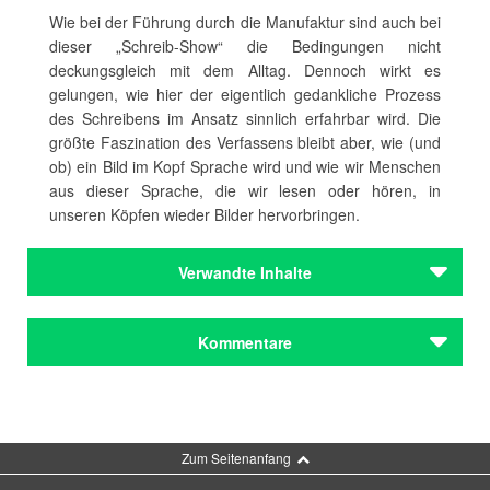
Wie bei der Führung durch die Manufaktur sind auch bei
dieser „Schreib-Show“ die Bedingungen nicht
deckungsgleich mit dem Alltag. Dennoch wirkt es
gelungen, wie hier der eigentlich gedankliche Prozess
des Schreibens im Ansatz sinnlich erfahrbar wird. Die
größte Faszination des Verfassens bleibt aber, wie (und
ob) ein Bild im Kopf Sprache wird und wie wir Menschen
aus dieser Sprache, die wir lesen oder hören, in
unseren Köpfen wieder Bilder hervorbringen.
Verwandte Inhalte
Autoren
Kommentare
Gruber, Carola
Autoren
Gruber, Carola
Kommentar schreiben
Zum Seitenanfang
Journal
„Kämpfen für die Freiheit?“ Ein Abend im