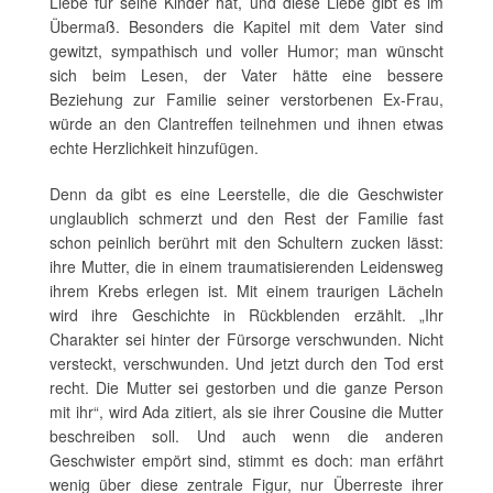
Liebe für seine Kinder hat, und diese Liebe gibt es im
Übermaß. Besonders die Kapitel mit dem Vater sind
gewitzt, sympathisch und voller Humor; man wünscht
sich beim Lesen, der Vater hätte eine bessere
Beziehung zur Familie seiner verstorbenen Ex-Frau,
würde an den Clantreffen teilnehmen und ihnen etwas
echte Herzlichkeit hinzufügen.
Denn da gibt es eine Leerstelle, die die Geschwister
unglaublich schmerzt und den Rest der Familie fast
schon peinlich berührt mit den Schultern zucken lässt:
ihre Mutter, die in einem traumatisierenden Leidensweg
ihrem Krebs erlegen ist. Mit einem traurigen Lächeln
wird ihre Geschichte in Rückblenden erzählt. „Ihr
Charakter sei hinter der Fürsorge verschwunden. Nicht
versteckt, verschwunden. Und jetzt durch den Tod erst
recht. Die Mutter sei gestorben und die ganze Person
mit ihr“, wird Ada zitiert, als sie ihrer Cousine die Mutter
beschreiben soll. Und auch wenn die anderen
Geschwister empört sind, stimmt es doch: man erfährt
wenig über diese zentrale Figur, nur Überreste ihrer